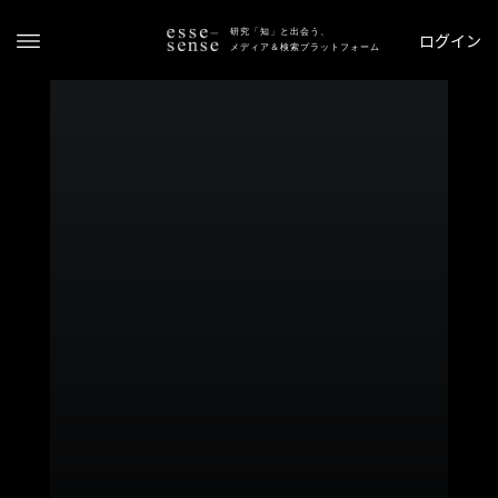
研究「知」と出会う、
ログイン
メディア＆検索プラットフォーム
ト
ッ
プ
ス
テ
ー
タ
ス