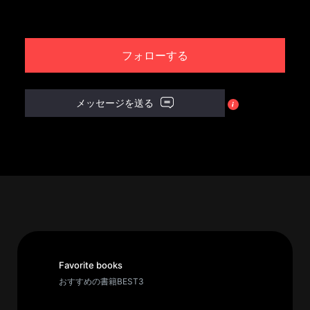
パ
ト
フォローする
ロ
ン
募
メッセージを送る
集
一
覧
へ
講
義
開
催/
ア
Favorite books
ー
おすすめの書籍BEST3
カ