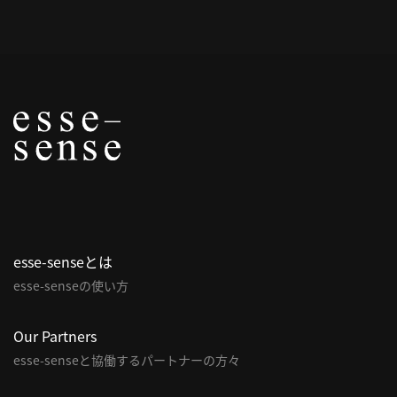
概
要
研究者登録
プ
ラ
イ
esse-senseとは
バ
esse-senseの使い方
シ
ー
ポ
Our Partners
リ
esse-senseと協働するパートナーの方々
シ
ー