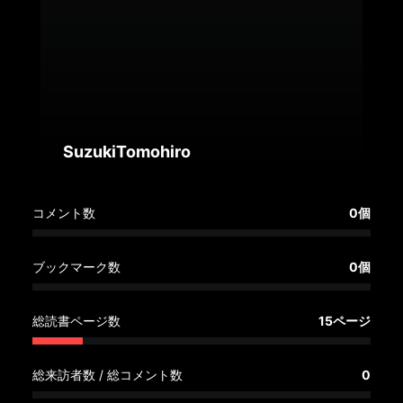
へ
記
事
一
覧
へ
SuzukiTomohiro
寄
コメント数
0個
稿/
取
材
ブックマーク数
0個
記
事
総読書ページ数
15ページ
の
一
覧
総来訪者数 / 総コメント数
0
へ