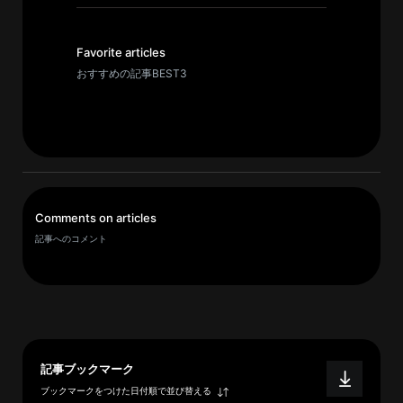
イ
ブ
一
Favorite articles
覧
おすすめの記事BEST3
へ
研
究
者
一
Comments on articles
覧
記事へのコメント
へ
研
究
者
記事ブックマーク
探
ブックマークをつけた日付順で並び替える
索