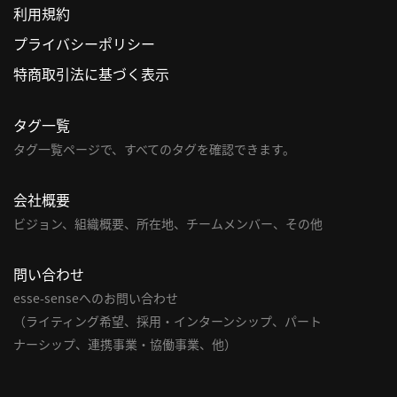
利用規約
利
プライバシーポリシー
用
特商取引法に基づく表示
規
約
タグ一覧
特
商
タグ一覧ページで、すべてのタグを確認できます。
取
引
会社概要
法
ビジョン、組織概要、所在地、チームメンバー、その他
に
基
問い合わせ
づ
く
esse-senseへのお問い合わせ
表
（ライティング希望、採用・インターンシップ、パート
示
ナーシップ、連携事業・協働事業、他）
問
い