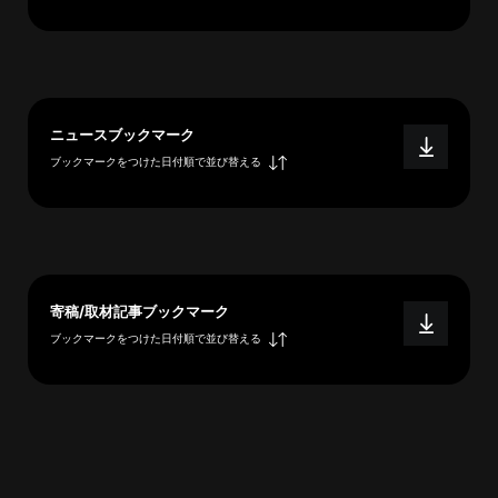
へ
esse-
ニュースブックマーク
sense
ブックマークをつけた日付順で並び替える
と
は
推
薦
コ
メ
寄稿/取材記事ブックマーク
ン
ブックマークをつけた日付順で並び替える
ト
Our
Partners
会
社