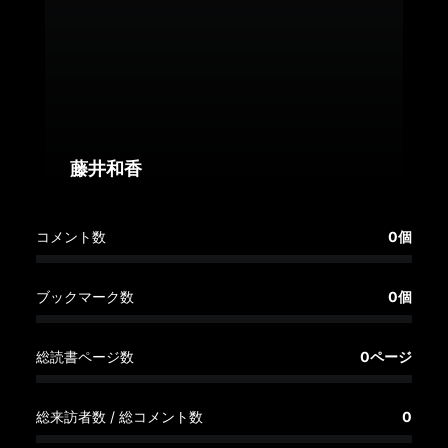
へ
記
事
一
覧
へ
藤井和香
寄
コメント数
0個
稿/
取
材
ブックマーク数
0個
記
事
総読書ページ数
0ページ
の
一
覧
総来訪者数 / 総コメント数
0
へ