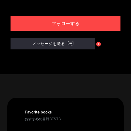
パ
ト
フォローする
ロ
ン
募
メッセージを送る
集
一
覧
へ
講
義
開
催/
ア
Favorite books
ー
おすすめの書籍BEST3
カ