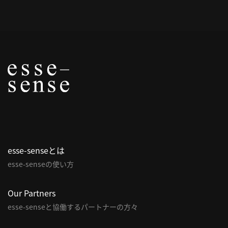
概
要
研究者登録
プ
ラ
イ
esse-senseとは
バ
esse-senseの使い方
シ
ー
ポ
Our Partners
リ
esse-senseと協働するパートナーの方々
シ
ー