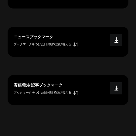
へ
esse-
ニュースブックマーク
sense
ブックマークをつけた日付順で並び替える
と
は
推
薦
コ
メ
寄稿/取材記事ブックマーク
ン
ブックマークをつけた日付順で並び替える
ト
Our
Partners
会
社