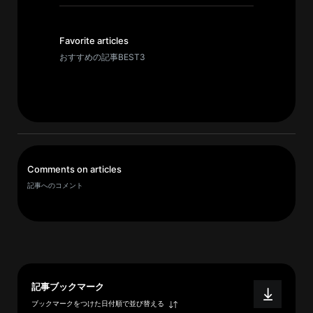
イ
ブ
一
Favorite articles
覧
おすすめの記事BEST3
へ
研
究
者
一
Comments on articles
覧
記事へのコメント
へ
研
究
者
記事ブックマーク
探
ブックマークをつけた日付順で並び替える
索