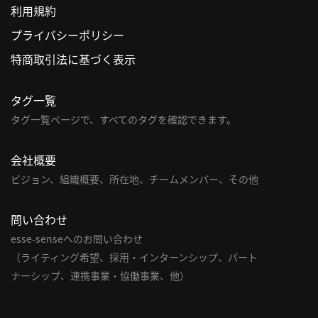
利用規約
利
プライバシーポリシー
用
特商取引法に基づく表示
規
約
タグ一覧
特
商
タグ一覧ページで、すべてのタグを確認できます。
取
引
会社概要
法
ビジョン、組織概要、所在地、チームメンバー、その他
に
基
問い合わせ
づ
く
esse-senseへのお問い合わせ
表
（ライティング希望、採用・インターンシップ、パート
示
ナーシップ、連携事業・協働事業、他）
問
い