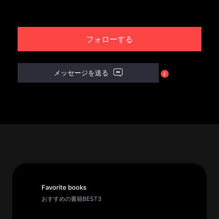
パ
ト
フォローする
ロ
ン
募
メッセージを送る
集
一
覧
へ
講
義
開
催/
ア
Favorite books
ー
おすすめの書籍BEST3
カ