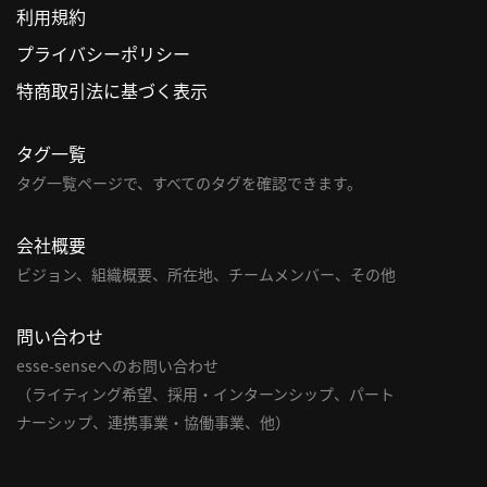
利用規約
利
プライバシーポリシー
用
特商取引法に基づく表示
規
約
タグ一覧
特
商
タグ一覧ページで、すべてのタグを確認できます。
取
引
会社概要
法
ビジョン、組織概要、所在地、チームメンバー、その他
に
基
問い合わせ
づ
く
esse-senseへのお問い合わせ
表
（ライティング希望、採用・インターンシップ、パート
示
ナーシップ、連携事業・協働事業、他）
問
い