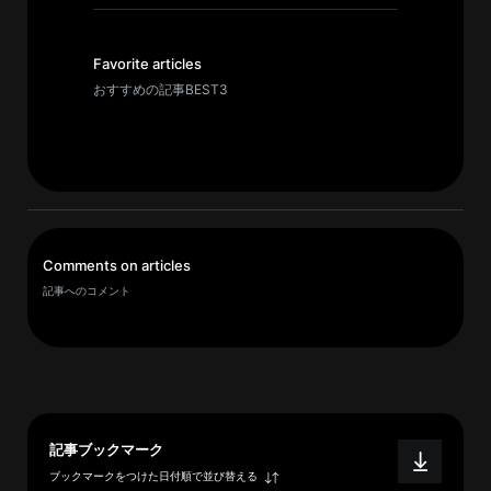
イ
ブ
一
Favorite articles
覧
おすすめの記事BEST3
へ
研
究
者
一
Comments on articles
覧
記事へのコメント
へ
研
究
者
記事ブックマーク
探
ブックマークをつけた日付順で並び替える
索