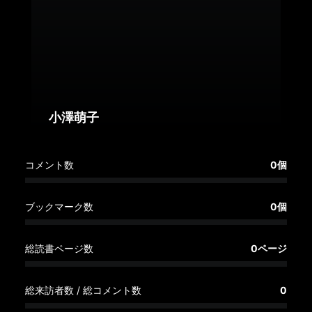
へ
記
事
一
覧
へ
小澤萌子
寄
コメント数
0個
稿/
取
材
ブックマーク数
0個
記
事
総読書ページ数
0ページ
の
一
覧
総来訪者数 / 総コメント数
0
へ