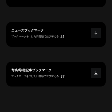
へ
esse-
ニュースブックマーク
sense
ブックマークをつけた日付順で並び替える
と
は
推
薦
コ
メ
寄稿/取材記事ブックマーク
ン
ブックマークをつけた日付順で並び替える
ト
Our
Partners
会
社