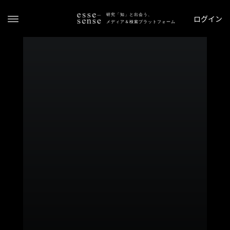
研究「知」と出会う、
ログイン
メディア＆検索プラットフォーム
ト
ッ
プ
ス
テ
ー
タ
ス