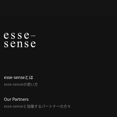
概
要
研究者登録
プ
ラ
イ
esse-senseとは
バ
esse-senseの使い方
シ
ー
ポ
Our Partners
リ
esse-senseと協働するパートナーの方々
シ
ー