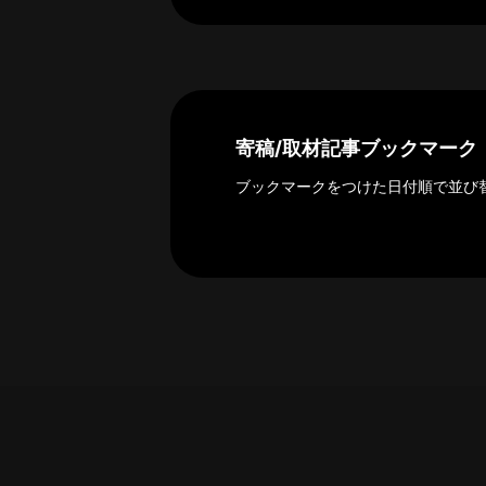
探
索
へ
esse-
寄稿/取材記事ブックマーク
sense
ブックマークをつけた日付順で並び
と
は
推
薦
コ
メ
ン
ト
Our
Partners
会