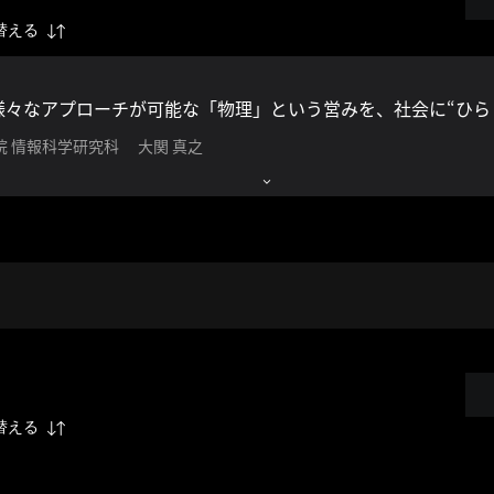
替える
様々なアプローチが可能な「物理」という営みを、社会に“ひら
院 情報科学研究科 大関 真之
替える