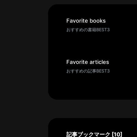
一
覧
へ
Favorite books
パ
おすすめの書籍BEST3
ト
ロ
ン
募
Favorite articles
集
おすすめの記事BEST3
一
覧
へ
講
義
開
催/
ア
記事ブックマーク [10]