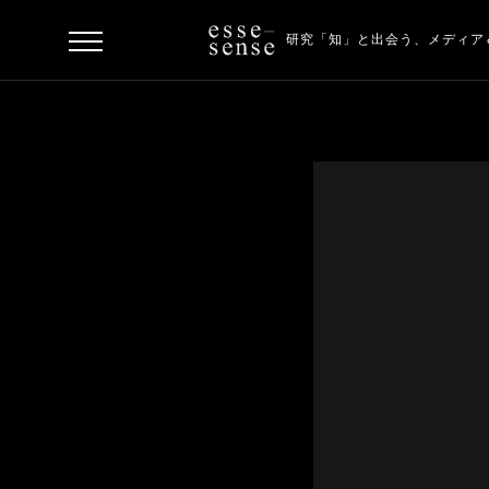
研究「知」と出会う、
メディア
ト
ッ
プ
ス