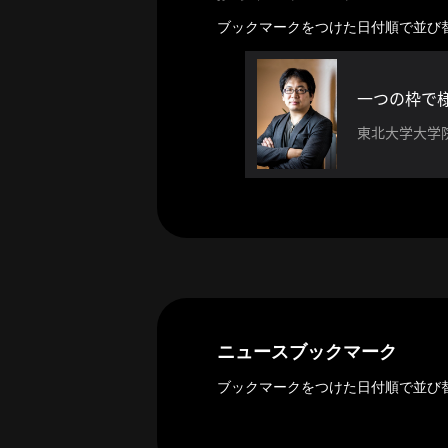
ー
カ
ブックマークをつけた日付順で並び
イ
ブ
一
一つの枠で
覧
東北大学大学
へ
研
究
者
一
覧
へ
ニュースブックマーク
研
ブックマークをつけた日付順で並び
究
者