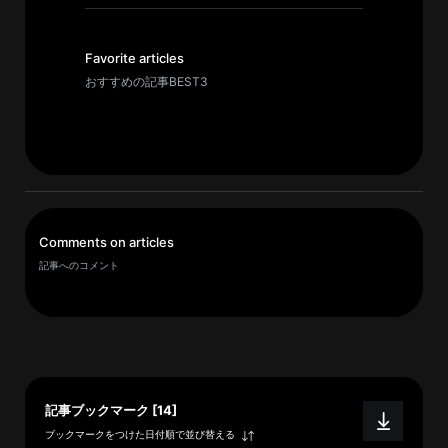
イ
ブ
一
Favorite articles
覧
おすすめの記事BEST3
へ
研
究
者
一
Comments on articles
覧
記事へのコメント
へ
研
究
者
記事ブックマーク [14]
探
ブックマークをつけた日付順で並び替える
索