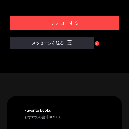
パ
ト
フォローする
ロ
ン
募
メッセージを送る
集
一
覧
へ
講
義
開
催/
ア
Favorite books
ー
おすすめの書籍BEST3
カ