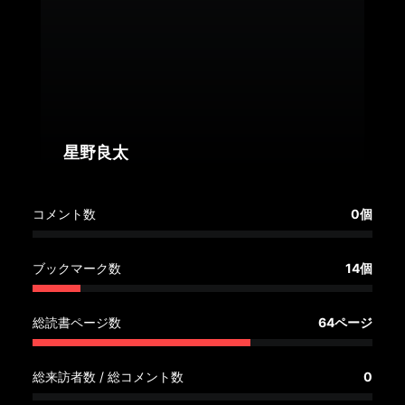
へ
記
事
一
覧
へ
星野良太
寄
コメント数
0個
稿/
取
材
ブックマーク数
14個
記
事
総読書ページ数
64ページ
の
一
覧
総来訪者数 / 総コメント数
0
へ