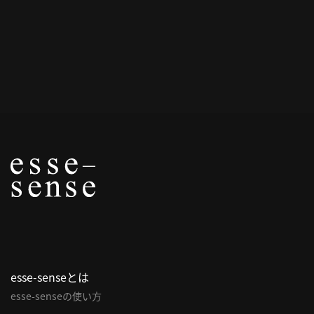
概
要
研究者登録
プ
ラ
イ
バ
シ
ー
ポ
esse-senseとは
リ
esse-senseの使い方
シ
ー