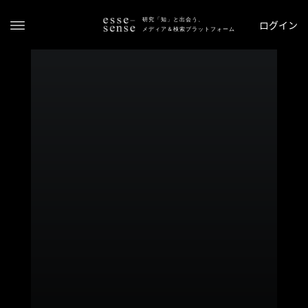
研究「知」と出会う、
ログイン
メディア＆検索プラットフォーム
ト
ッ
プ
ス
テ
ー
タ
ス