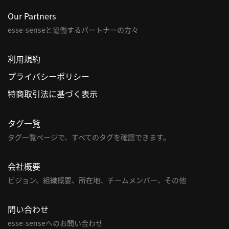
Our Partners
利
esse-senseと協働するパートナーの方々
用
規
約
利用規約
特
プライバシーポリシー
商
特商取引法に基づく表示
取
引
法
タグ一覧
に
タグ一覧ページで、すべてのタグを確認できます。
基
づ
会社概要
く
ビジョン、組織概要、所在地、チームメンバー、その他
表
示
問い合わせ
問
esse-senseへのお問い合わせ
い