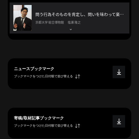
へ
問う行為そのものを肯定し、問いを味わって楽しむ方法を伝えたい。
京都大学 総合博物館 塩瀬 隆之
esse-
sense
と
は
推
ニュースブックマーク
薦
ブックマークをつけた日付順で並び替える
コ
メ
ン
ト
Our
Partners
寄稿/取材記事ブックマーク
ブックマークをつけた日付順で並び替える
会
社