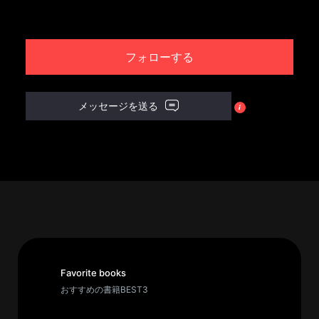
パ
ト
フォローする
ロ
ン
募
メッセージを送る
集
一
覧
へ
講
義
開
催/
ア
Favorite books
ー
おすすめの書籍BEST3
カ