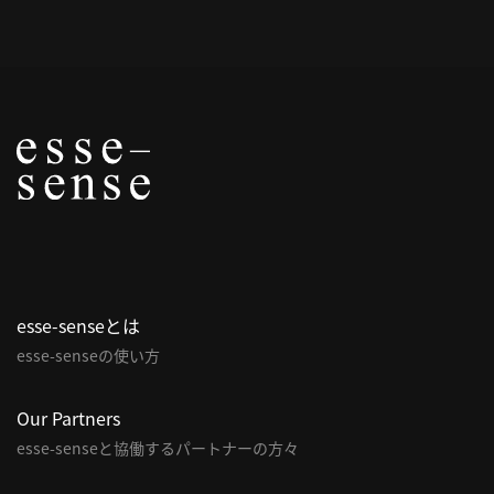
概
要
研究者登録
プ
ラ
イ
esse-senseとは
バ
esse-senseの使い方
シ
ー
ポ
Our Partners
リ
esse-senseと協働するパートナーの方々
シ
ー