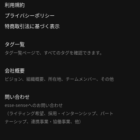
利用規約
利
プライバシーポリシー
用
特商取引法に基づく表示
規
約
タグ一覧
特
商
タグ一覧ページで、すべてのタグを確認できます。
取
引
会社概要
法
ビジョン、組織概要、所在地、チームメンバー、その他
に
基
問い合わせ
づ
く
esse-senseへのお問い合わせ
表
（ライティング希望、採用・インターンシップ、パート
示
ナーシップ、連携事業・協働事業、他）
問
い