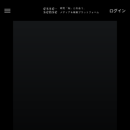
研究「知」と出会う、
ログイン
メディア＆検索プラットフォーム
ト
ッ
プ
ス
テ
ー
タ
ス