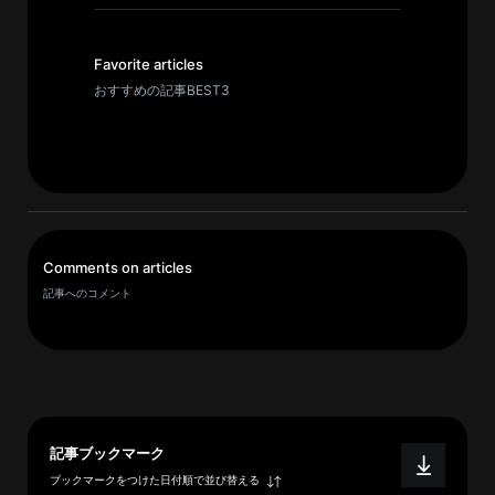
イ
ブ
一
Favorite articles
覧
おすすめの記事BEST3
へ
研
究
者
一
Comments on articles
覧
記事へのコメント
へ
研
究
者
記事ブックマーク
探
ブックマークをつけた日付順で並び替える
索