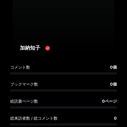
へ
記
事
一
覧
へ
加納知子
寄
コメント数
0個
稿/
取
材
ブックマーク数
0個
記
事
総読書ページ数
0ページ
の
一
覧
総来訪者数 / 総コメント数
0
へ