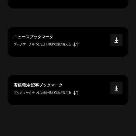
へ
esse-
ニュースブックマーク
sense
ブックマークをつけた日付順で並び替える
と
は
推
薦
コ
メ
寄稿/取材記事ブックマーク
ン
ブックマークをつけた日付順で並び替える
ト
Our
Partners
会
社