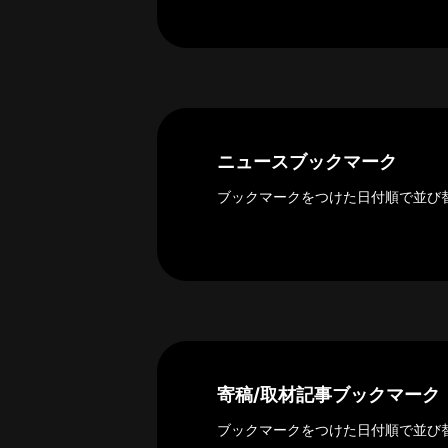
ー
カ
イ
ブ
一
覧
へ
ニュースブックマーク
研
ブックマークをつけた日付順で並び
究
者
一
覧
へ
研
寄稿/取材記事ブックマーク
究
者
ブックマークをつけた日付順で並び