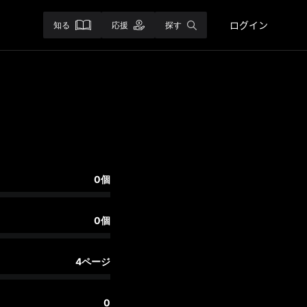
ログイン
知る
応援
探す
0個
0個
4ページ
0