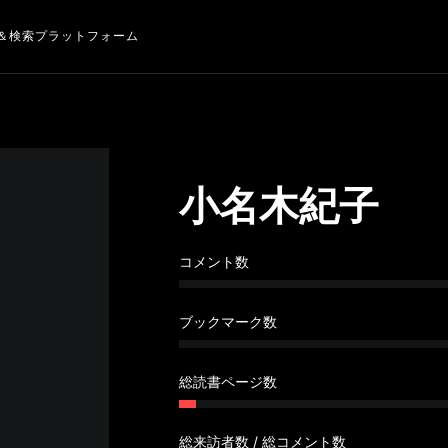
＆検索プラットフォーム
小名木紀子
コメント数
ブックマーク数
総読書ページ数
総来訪者数 / 総コメント数