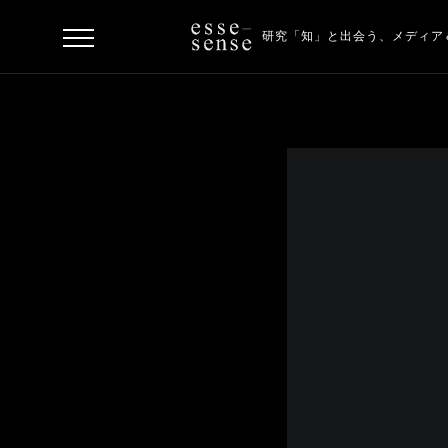
研究「知」と出会う、
メディア
ト
ッ
プ
ス