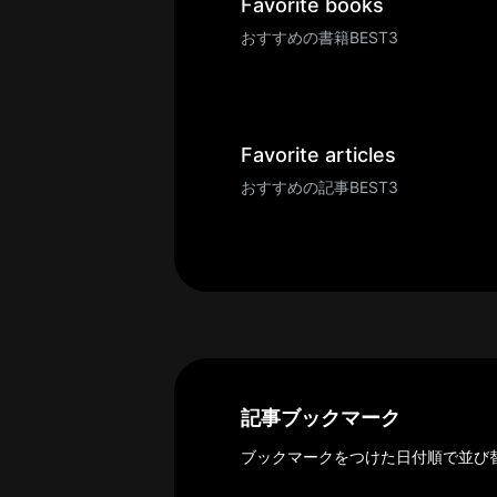
一
Favorite books
覧
おすすめの書籍BEST3
へ
パ
ト
ロ
Favorite articles
ン
おすすめの記事BEST3
募
集
一
覧
へ
講
義
開
記事ブックマーク
催/
ブックマークをつけた日付順で並び
ア