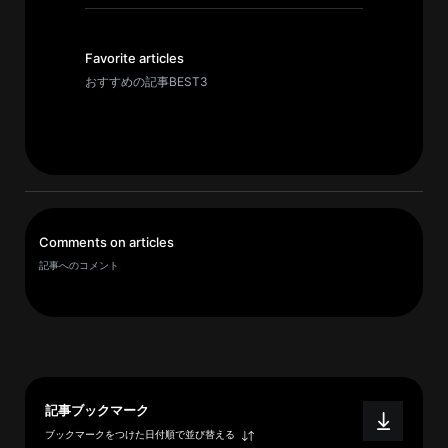
イ
ブ
一
Favorite articles
覧
おすすめの記事BEST3
へ
研
究
者
一
Comments on articles
覧
記事へのコメント
へ
研
究
者
記事ブックマーク
探
ブックマークをつけた日付順で並び替える
索