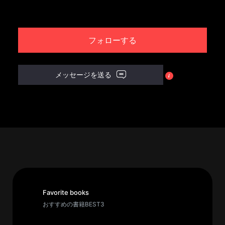
パ
ト
フォローする
ロ
ン
募
メッセージを送る
集
一
覧
へ
講
義
開
催/
ア
Favorite books
ー
おすすめの書籍BEST3
カ