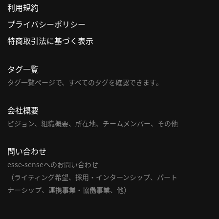
利用規約
利
プライバシーポリシー
用
特商取引法に基づく表示
規
約
タグ一覧
特
商
タグ一覧ページで、すべてのタグを確認できます。
取
引
会社概要
法
ビジョン、組織概要、所在地、チームメンバー、その他
に
基
問い合わせ
づ
く
esse-senseへのお問い合わせ
表
（ライティング希望、採用・インターンシップ、パート
示
ナーシップ、連携事業・協働事業、他）
問
い