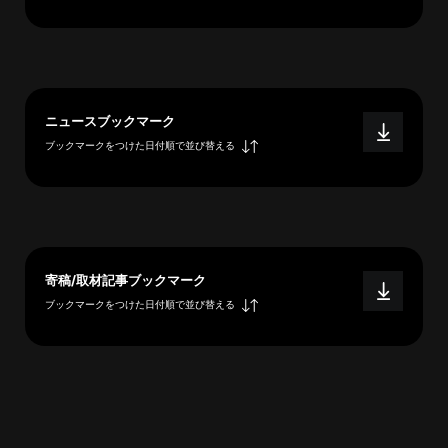
へ
esse-
ニュースブックマーク
sense
ブックマークをつけた日付順で並び替える
と
は
推
薦
コ
メ
寄稿/取材記事ブックマーク
ン
ブックマークをつけた日付順で並び替える
ト
Our
Partners
会
社