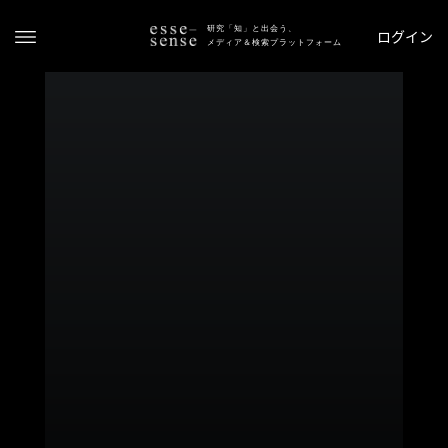
研究「知」と出会う、
ログイン
メディア＆検索プラットフォーム
ト
ッ
プ
ス
テ
ー
タ
ス