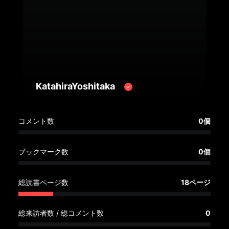
へ
記
事
一
覧
へ
KatahiraYoshitaka
寄
コメント数
0個
稿/
取
材
ブックマーク数
0個
記
事
総読書ページ数
18ページ
の
一
覧
総来訪者数 / 総コメント数
0
へ