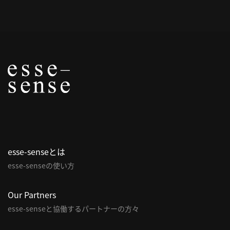
概
要
研究者登録
プ
ラ
イ
esse-senseとは
バ
esse-senseの使い方
シ
ー
ポ
Our Partners
リ
esse-senseと協働するパートナーの方々
シ
ー