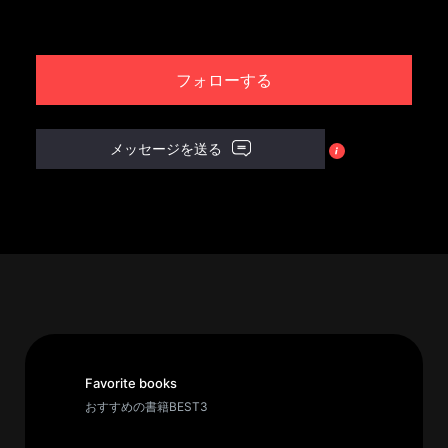
パ
ト
フォローする
ロ
ン
募
メッセージを送る
集
一
覧
へ
講
義
開
催/
ア
Favorite books
ー
おすすめの書籍BEST3
カ