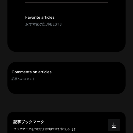
イ
ブ
一
Favorite articles
覧
おすすめの記事BEST3
へ
研
究
者
一
Comments on articles
覧
記事へのコメント
へ
研
究
者
記事ブックマーク
探
ブックマークをつけた日付順で並び替える
索