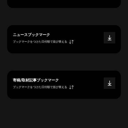
へ
esse-
ニュースブックマーク
sense
ブックマークをつけた日付順で並び替える
と
は
推
薦
コ
メ
寄稿/取材記事ブックマーク
ン
ブックマークをつけた日付順で並び替える
ト
Our
Partners
会
社