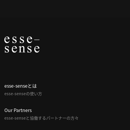
概
要
研究者登録
プ
ラ
イ
esse-senseとは
バ
esse-senseの使い方
シ
ー
ポ
Our Partners
リ
esse-senseと協働するパートナーの方々
シ
ー