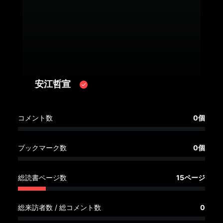
へ
記
事
一
覧
へ
安江哲宣
寄
コメント数
0個
稿/
取
材
ブックマーク数
0個
記
事
総読書ページ数
15ページ
の
一
覧
総来訪者数 / 総コメント数
0
へ