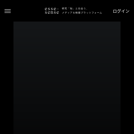
研究「知」と出会う、
ログイン
メディア＆検索プラットフォーム
ト
ッ
プ
ス
テ
ー
タ
ス