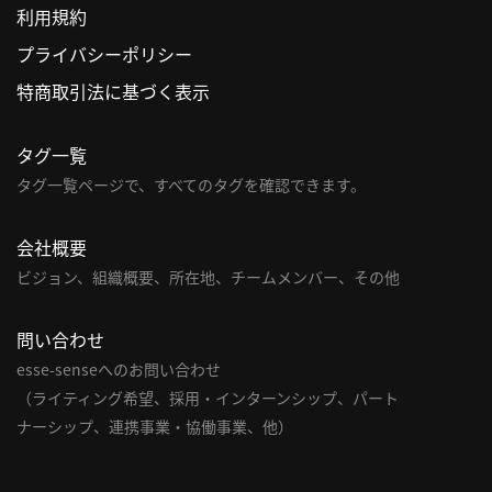
利用規約
利
プライバシーポリシー
用
特商取引法に基づく表示
規
約
タグ一覧
特
商
タグ一覧ページで、すべてのタグを確認できます。
取
引
会社概要
法
ビジョン、組織概要、所在地、チームメンバー、その他
に
基
問い合わせ
づ
く
esse-senseへのお問い合わせ
表
（ライティング希望、採用・インターンシップ、パート
示
ナーシップ、連携事業・協働事業、他）
問
い