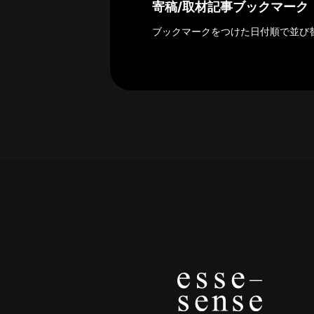
探
寄稿/取材記事ブックマーク
索
ブックマークをつけた日付順で並び
へ
esse-
sense
と
は
推
薦
コ
メ
ン
ト
Our
Partners
会