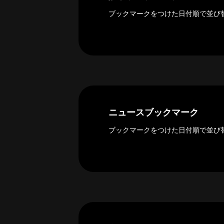
ー
カ
ブックマークをつけた日付順で並び
イ
ブ
一
覧
へ
研
究
ニュースブックマーク
者
一
ブックマークをつけた日付順で並び
覧
へ
研
究
者