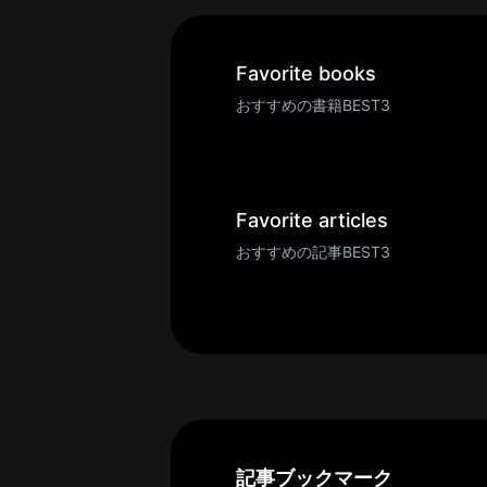
一
覧
へ
Favorite books
パ
おすすめの書籍BEST3
ト
ロ
ン
募
Favorite articles
集
おすすめの記事BEST3
一
覧
へ
講
義
開
催/
ア
記事ブックマーク