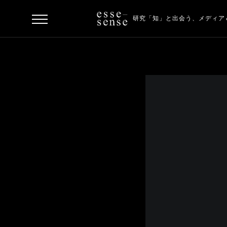
研究「知」と出会う、
メディア
ト
ッ
プ
ス