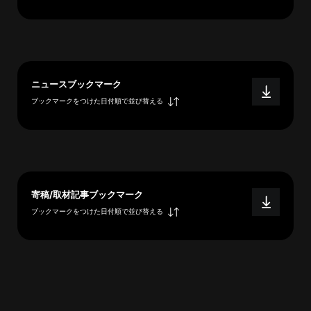
へ
esse-
ニュースブックマーク
sense
ブックマークをつけた日付順で並び替える
と
は
推
薦
コ
メ
寄稿/取材記事ブックマーク
ン
ブックマークをつけた日付順で並び替える
ト
Our
Partners
会
社