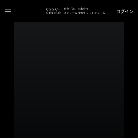
研究「知」と出会う、
ログイン
メディア＆検索プラットフォーム
ト
ッ
プ
ス
テ
ー
タ
ス