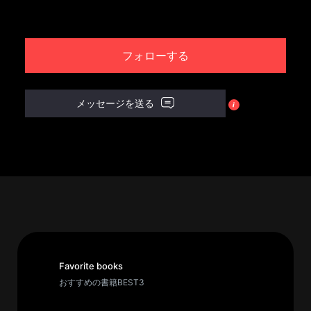
パ
ト
フォローする
ロ
ン
募
メッセージを送る
集
一
覧
へ
講
義
開
催/
ア
Favorite books
ー
おすすめの書籍BEST3
カ