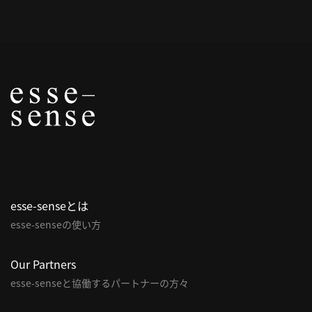
概
要
研究者登録
プ
ラ
イ
esse-senseとは
バ
esse-senseの使い方
シ
ー
ポ
Our Partners
リ
esse-senseと協働するパートナーの方々
シ
ー