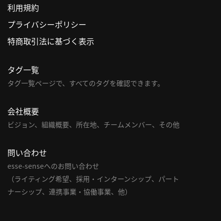
利用規約
利
プライバシーポリシー
用
特商取引法に基づく表示
規
約
タグ一覧
特
商
タグ一覧ページで、すべてのタグを確認できます。
取
引
会社概要
法
ビジョン、組織概要、所在地、チームメンバー、その他
に
基
問い合わせ
づ
く
esse-senseへのお問い合わせ
表
（ライティング希望、採用・インターンシップ、パート
示
ナーシップ、連携事業・協働事業、他）
問
い