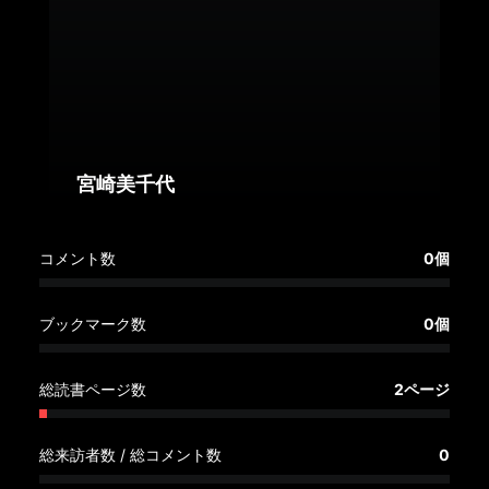
へ
記
事
一
覧
へ
宮崎美千代
寄
コメント数
0個
稿/
取
材
ブックマーク数
0個
記
事
総読書ページ数
2ページ
の
一
覧
総来訪者数 / 総コメント数
0
へ