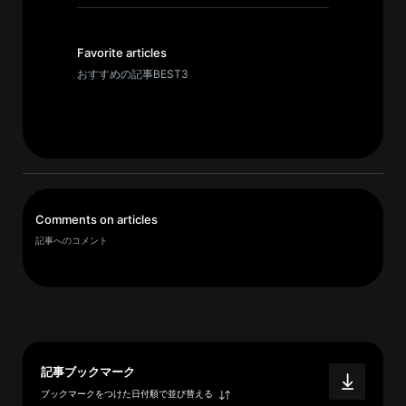
イ
ブ
一
Favorite articles
覧
おすすめの記事BEST3
へ
研
究
者
一
Comments on articles
覧
記事へのコメント
へ
研
究
者
記事ブックマーク
探
ブックマークをつけた日付順で並び替える
索