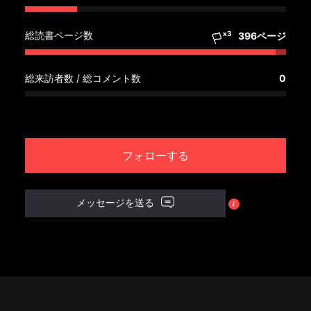
へ
総読書ページ数
x3
396ページ
記
事
総来訪者数 / 総コメント数
0
一
覧
へ
寄
フォローする
稿/
取
材
メッセージを送る
記
事
の
一
覧
へ