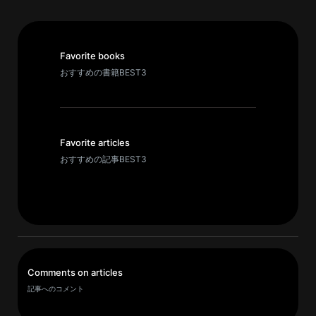
パ
ト
Favorite books
ロ
おすすめの書籍BEST3
ン
募
集
一
Favorite articles
覧
おすすめの記事BEST3
へ
講
義
開
催/
ア
Comments on articles
ー
記事へのコメント
カ