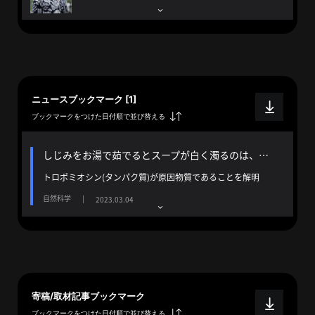
へ
esse-
sense
ニュースブックマーク [1]
と
ブックマークをつけた日付順で並び替える
は
推
しじみをお湯で茹でるとスープが白く濁るのは、いったいなぜ？
薦
トロポミオシン(タンパク質)が原因物質であることを解明
コ
メ
自然科学
|
2023.03.04
ン
ト
Our
Partners
会
寄稿/取材記事ブックマーク
社
ブックマークをつけた日付順で並び替える