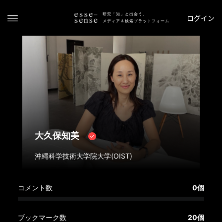
研究「知」と出会う、
ログイン
メディア＆検索プラットフォーム
ト
大久保知美
ッ
プ
沖縄科学技術大学院大学(OIST)
ス
コメント数
0個
テ
ー
タ
ブックマーク数
20個
ス