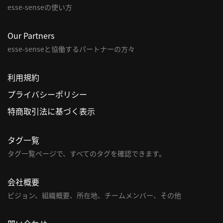
esse-senseの使い方
利
用
Our Partners
規
esse-senseと協働するパートナーの方々
約
特
利用規約
商
プライバシーポリシー
取
引
特商取引法に基づく表示
法
に
タグ一覧
基
タグ一覧ページで、すべてのタグを確認できます。
づ
く
表
会社概要
示
ビジョン、組織概要、所在地、チームメンバー、その他
問
い