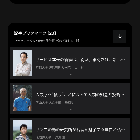
イ
ブ
一
覧
へ
記事ブックマーク [20]
ブックマークをつけた日付順で並び替える
研
究
サービス本来の価値は、闘い、承認され、新しい自分になること
者
京都大学 経営管理大学院 山内裕
一
覧
へ
人類学を“使う”ことによって人類の知恵と技術が明らかになっていく。
南山大学 人文学部 後藤明
研
究
者
サンゴの島の研究所が若者を魅了する理由と私たちがサンゴから学べること
探
北海道大学 渡邊 剛
索