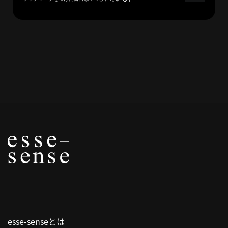
概
要
研究者登録
プ
ラ
イ
バ
シ
ー
ポ
リ
シ
esse-senseとは
ー