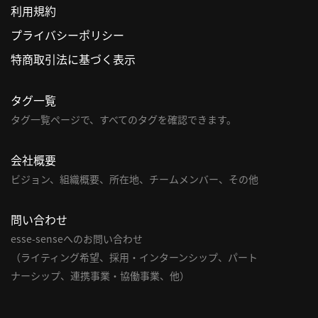
利用規約
利
プライバシーポリシー
用
特商取引法に基づく表示
規
約
タグ一覧
特
商
タグ一覧ページで、すべてのタグを確認できます。
取
引
会社概要
法
ビジョン、組織概要、所在地、チームメンバー、その他
に
基
問い合わせ
づ
く
esse-senseへのお問い合わせ
表
（ライティング希望、採用・インターンシップ、パート
示
ナーシップ、連携事業・協働事業、他）
問
い