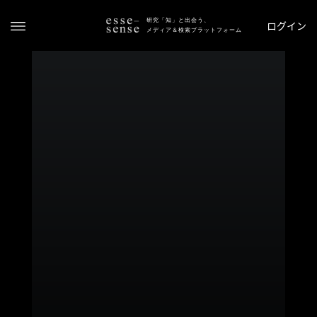
研究「知」と出会う、
ログイン
メディア＆検索プラットフォーム
ト
ッ
プ
ス
テ
ー
タ
ス