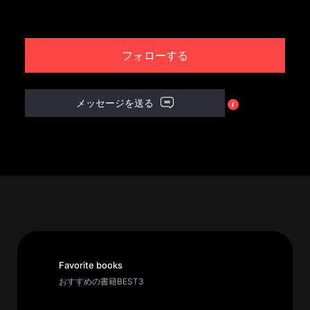
パ
ト
フォローする
ロ
ン
募
メッセージを送る
集
一
覧
へ
講
義
開
催/
ア
Favorite books
ー
おすすめの書籍BEST3
カ