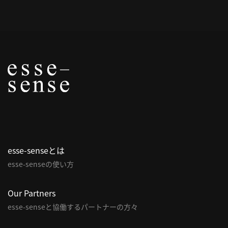
概
要
研究者登録
プ
ラ
イ
esse-senseとは
バ
esse-senseの使い方
シ
ー
ポ
Our Partners
リ
esse-senseと協働するパートナーの方々
シ
ー