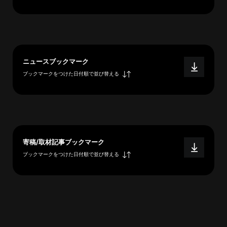
へ
esse-
ニュースブックマーク
sense
ブックマークをつけた日付順で並び替える
と
は
推
薦
コ
メ
寄稿/取材記事ブックマーク
ン
ブックマークをつけた日付順で並び替える
ト
Our
Partners
会
社