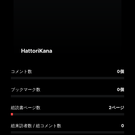
へ
記
事
一
覧
へ
HattoriKana
寄
コメント数
0個
稿/
取
材
ブックマーク数
0個
記
事
総読書ページ数
2ページ
の
一
覧
総来訪者数 / 総コメント数
0
へ