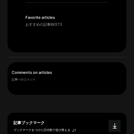
イ
ブ
一
Favorite articles
覧
おすすめの記事BEST3
へ
研
究
者
一
Comments on articles
覧
記事へのコメント
へ
研
究
者
記事ブックマーク
探
ブックマークをつけた日付順で並び替える
索