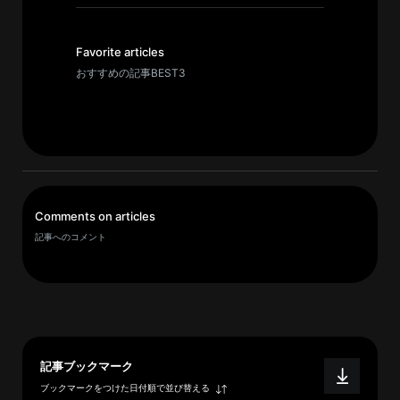
イ
ブ
一
Favorite articles
覧
おすすめの記事BEST3
へ
研
究
者
一
Comments on articles
覧
記事へのコメント
へ
研
究
者
記事ブックマーク
探
ブックマークをつけた日付順で並び替える
索