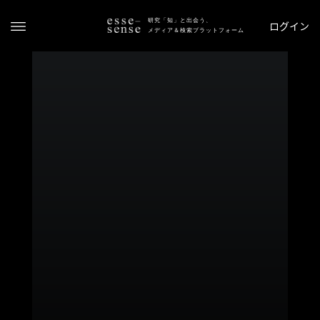
研究「知」と出会う、
ログイン
メディア＆検索プラットフォーム
ト
ッ
プ
ス
テ
ー
タ
ス