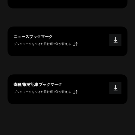
へ
esse-
ニュースブックマーク
sense
ブックマークをつけた日付順で並び替える
と
は
推
薦
コ
メ
寄稿/取材記事ブックマーク
ン
ブックマークをつけた日付順で並び替える
ト
Our
Partners
会
社