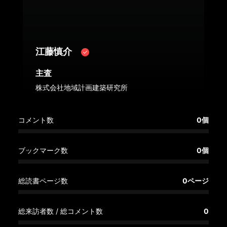
へ
記
事
江藤慎介
一
覧
主査
へ
株式会社地域計画建築研究所
寄
コメント数
0個
稿/
取
材
ブックマーク数
0個
記
事
総読書ページ数
0ページ
の
一
覧
総来訪者数 / 総コメント数
0
へ