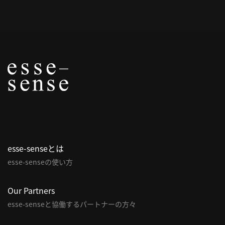
概
要
研究者登録
プ
ラ
イ
esse-senseとは
バ
esse-senseの使い方
シ
ー
ポ
Our Partners
リ
esse-senseと協働するパートナーの方々
シ
ー