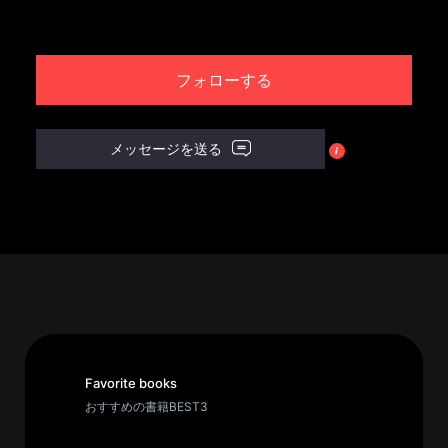
パ
ト
フォローする
ロ
ン
募
メッセージを送る
集
一
覧
へ
講
義
開
催/
ア
Favorite books
ー
おすすめの書籍BEST3
カ