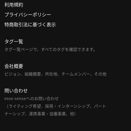
利用規約
利
プライバシーポリシー
用
特商取引法に基づく表示
規
約
タグ一覧
特
商
タグ一覧ページで、すべてのタグを確認できます。
取
引
会社概要
法
ビジョン、組織概要、所在地、チームメンバー、その他
に
基
問い合わせ
づ
く
esse-senseへのお問い合わせ
表
（ライティング希望、採用・インターンシップ、パート
示
ナーシップ、連携事業・協働事業、他）
問
い