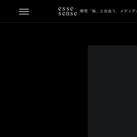
研究「知」と出会う、
メディア
ト
ッ
プ
ス