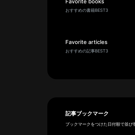
一
Favorite books
覧
おすすめの書籍BEST3
へ
パ
ト
ロ
Favorite articles
ン
おすすめの記事BEST3
募
集
一
覧
へ
講
義
開
記事ブックマーク
催/
ブックマークをつけた日付順で並び
ア