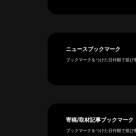
ー
カ
イ
ブ
一
覧
へ
ニュースブックマーク
研
ブックマークをつけた日付順で並び
究
者
一
覧
へ
研
寄稿/取材記事ブックマーク
究
者
ブックマークをつけた日付順で並び