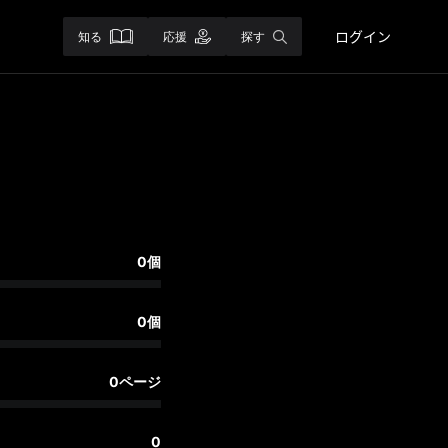
ログイン
知る
応援
探す
0個
0個
0ページ
0