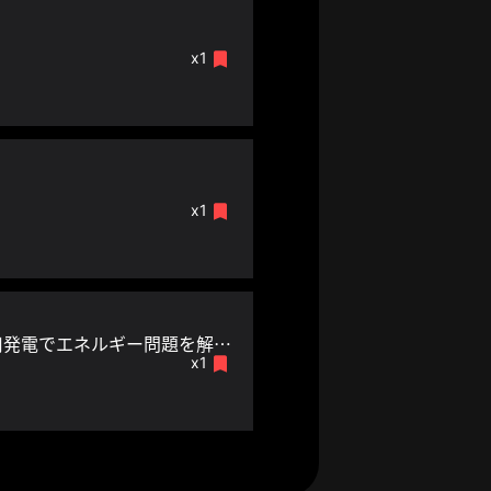
x1
x1
安心・安全で、地球資源に依存せず、廃棄物を出さない半導体増感型熱利用発電でエネルギー問題を解決したい。
x1