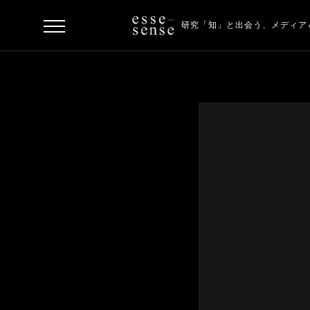
研究「知」と出会う、
メディア
ト
ッ
プ
ス