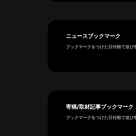
探
索
へ
ニュースブックマーク
esse-
sense
ブックマークをつけた日付順で並び
と
は
推
薦
コ
メ
ン
ト
寄稿/取材記事ブックマーク
Our
ブックマークをつけた日付順で並び
Partners
会