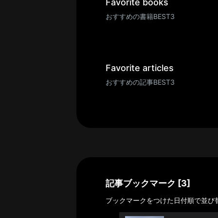
一
Favorite books
覧
おすすめの書籍BEST3
へ
パ
ト
ロ
Favorite articles
ン
おすすめの記事BEST3
募
集
一
覧
へ
講
義
開
記事ブックマーク [3]
催/
ブックマークをつけた日付順で並び
ア