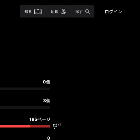
ログイン
知る
応援
探す
0個
3個
185ページ
x1
0