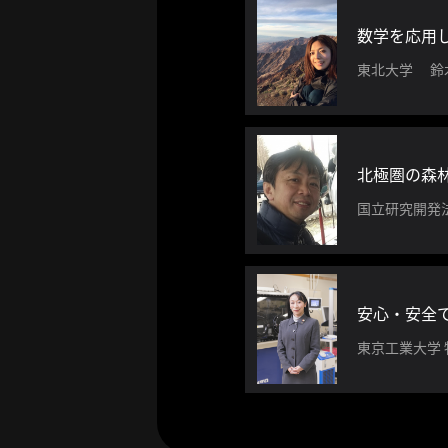
ー
カ
数学を応用
イ
東北大学 鈴
ブ
一
覧
へ
北極圏の森
研
国立研究開発
究
者
一
覧
へ
東京工業大学
研
究
者