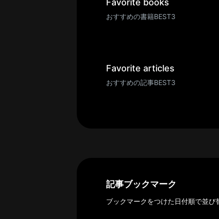
一
Favorite books
覧
おすすめの書籍BEST3
へ
パ
ト
ロ
Favorite articles
ン
おすすめの記事BEST3
募
集
一
覧
へ
講
義
開
記事ブックマーク
催/
ブックマークをつけた日付順で並び
ア