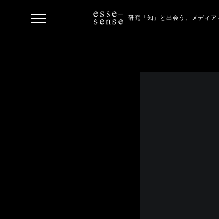
研究「知」と出会う、
メディア
ト
ッ
プ
ス