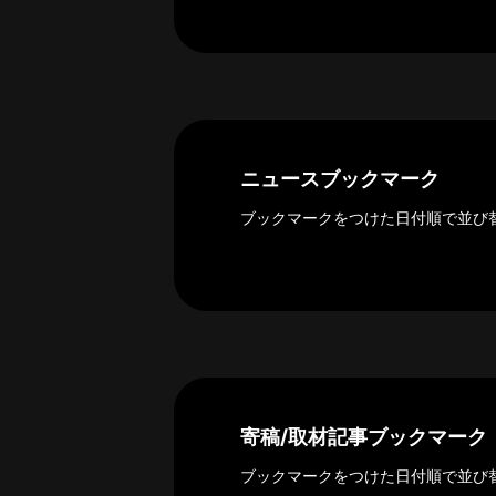
ー
カ
イ
ブ
一
覧
へ
ニュースブックマーク
研
ブックマークをつけた日付順で並び
究
者
一
覧
へ
研
寄稿/取材記事ブックマーク
究
者
ブックマークをつけた日付順で並び