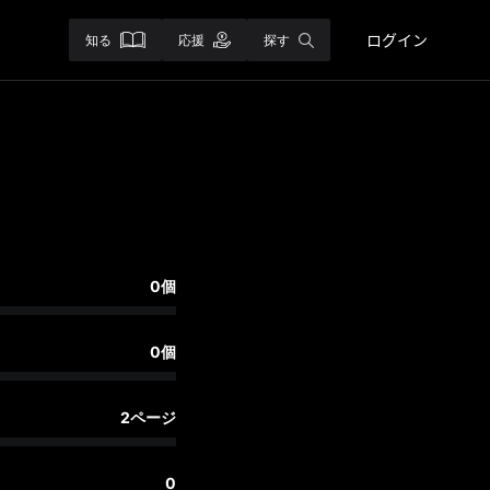
ログイン
知る
応援
探す
0個
0個
2ページ
0