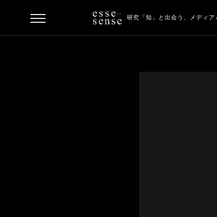
研究「知」と出会う、
メディア
ト
ッ
プ
ス