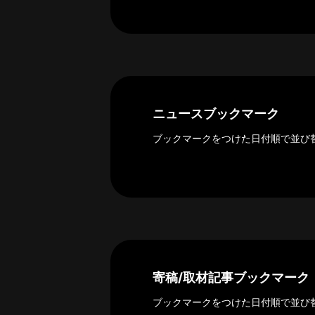
ー
カ
イ
ブ
一
覧
へ
ニュースブックマーク
研
ブックマークをつけた日付順で並び
究
者
一
覧
へ
研
寄稿/取材記事ブックマーク
究
者
ブックマークをつけた日付順で並び