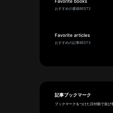
一
Favorite books
覧
おすすめの書籍BEST3
へ
パ
ト
ロ
Favorite articles
ン
おすすめの記事BEST3
募
集
一
覧
へ
講
義
開
記事ブックマーク
催/
ブックマークをつけた日付順で並び
ア