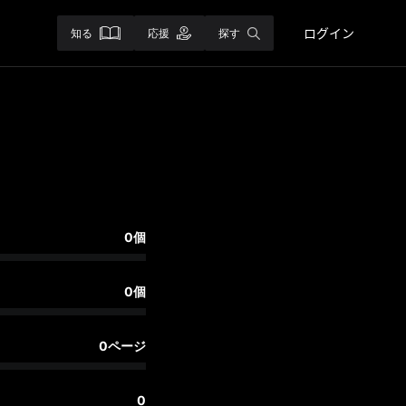
ログイン
知る
応援
探す
0個
0個
0ページ
0