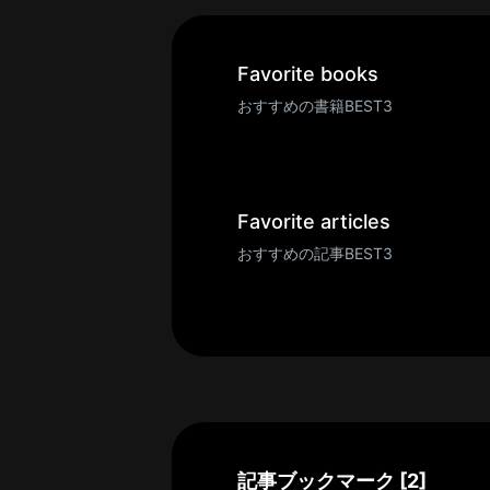
一
覧
へ
Favorite books
パ
おすすめの書籍BEST3
ト
ロ
ン
募
Favorite articles
集
おすすめの記事BEST3
一
覧
へ
講
義
開
催/
ア
記事ブックマーク [2]