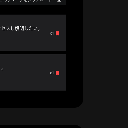
クセスし解明したい。
x1
く。
x1