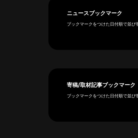
探
索
ニュースブックマーク
へ
ブックマークをつけた日付順で並び
esse-
sense
と
は
推
薦
寄稿/取材記事ブックマーク
コ
メ
ブックマークをつけた日付順で並び
ン
ト
Our
Partners
会