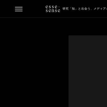
研究「知」と出会う、
メディア
ト
ッ
プ
ス