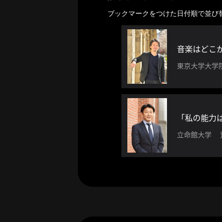
ー
カ
ブックマークをつけた日付順で並び
イ
ブ
一
音楽はどこ
覧
東京大学大学
へ
研
究
者
「私の能力
一
立命館大学 
覧
へ
研
究
者