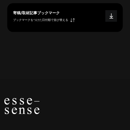
概
要
寄稿/取材記事ブックマーク
ブックマークをつけた日付順で並び替える
研究者登録
プ
ラ
イ
バ
シ
ー
ポ
リ
シ
ー