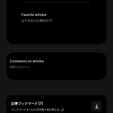
イ
ブ
一
Favorite articles
覧
おすすめの記事BEST3
へ
研
究
者
一
Comments on articles
覧
記事へのコメント
へ
研
究
者
記事ブックマーク [7]
探
ブックマークをつけた日付順で並び替える
索