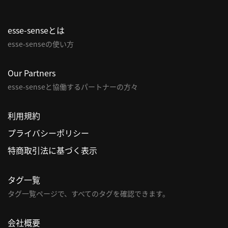
利
esse-senseとは
用
規
esse-senseの使い方
約
特
Our Partners
商
esse-senseと協働するパートナーの方々
取
引
利用規約
法
プライバシーポリシー
に
基
特商取引法に基づく表示
づ
く
タグ一覧
表
タグ一覧ページで、すべてのタグを確認できます。
示
問
会社概要
い