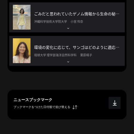
へ
ごみだと思われていたゲノム情報から生命の秘密を読み解く
沖縄科学技術大学院大学 小宮 怜奈
esse-
sense
と
環境の変化に応じて、サンゴはどのように適応するか。サンゴの今の姿と未来の姿には何らかのヒントがある。
は
琉球大学 理学部海洋自然科学科 栗原晴子
推
薦
コ
メ
ン
ト
ニュースブックマーク
Our
ブックマークをつけた日付順で並び替える
Partners
会
社