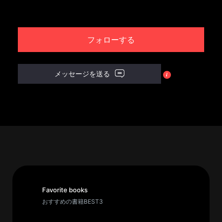
パ
ト
フォローする
ロ
ン
募
メッセージを送る
集
一
覧
へ
講
義
開
催/
ア
Favorite books
ー
おすすめの書籍BEST3
カ