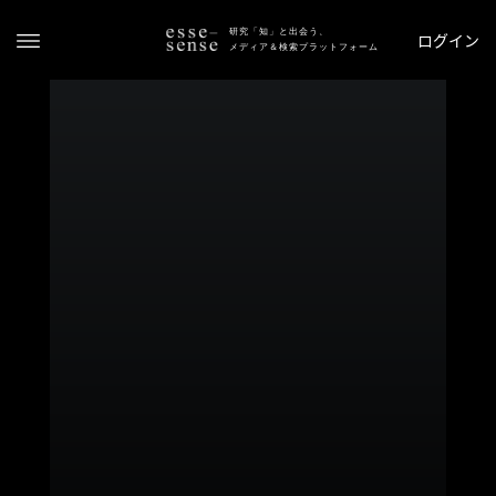
研究「知」と出会う、
ログイン
メディア＆検索プラットフォーム
ト
ッ
プ
ス
テ
ー
タ
ス