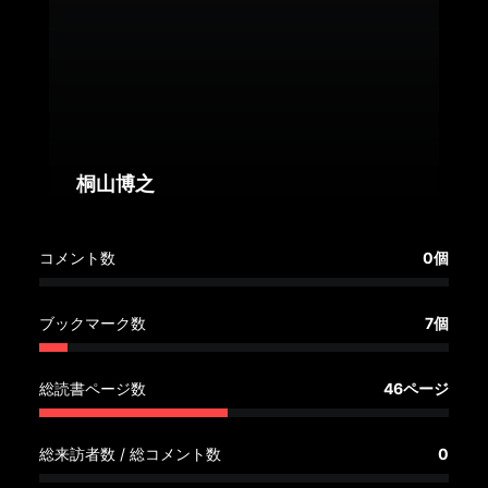
へ
記
事
一
覧
へ
桐山博之
寄
コメント数
0個
稿/
取
材
ブックマーク数
7個
記
事
総読書ページ数
46ページ
の
一
覧
総来訪者数 / 総コメント数
0
へ