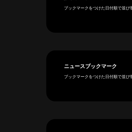
ー
カ
ブックマークをつけた日付順で並び
イ
ブ
一
覧
へ
研
究
ニュースブックマーク
者
一
ブックマークをつけた日付順で並び
覧
へ
研
究
者