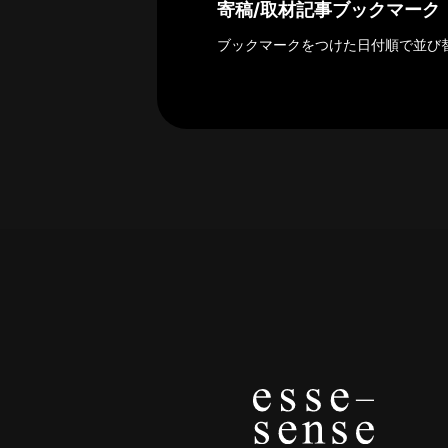
探
寄稿/取材記事ブックマーク
索
ブックマークをつけた日付順で並び
へ
esse-
sense
と
は
推
薦
コ
メ
ン
ト
Our
Partners
会