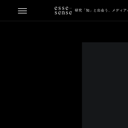
研究「知」と出会う、
メディア
ト
ッ
プ
ス