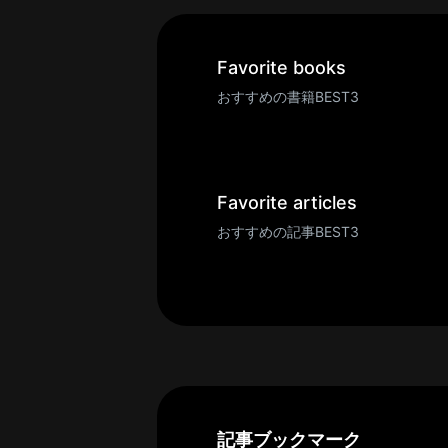
一
覧
へ
Favorite books
パ
おすすめの書籍BEST3
ト
ロ
ン
募
Favorite articles
集
おすすめの記事BEST3
一
覧
へ
講
義
開
催/
ア
記事ブックマーク