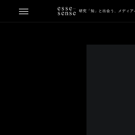
研究「知」と出会う、
メディア
ト
ッ
プ
ス