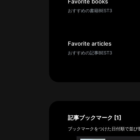
一
Favorite books
覧
おすすめの書籍BEST3
へ
パ
ト
ロ
Favorite articles
ン
おすすめの記事BEST3
募
集
一
覧
へ
講
義
開
記事ブックマーク [1]
催/
ブックマークをつけた日付順で並び
ア