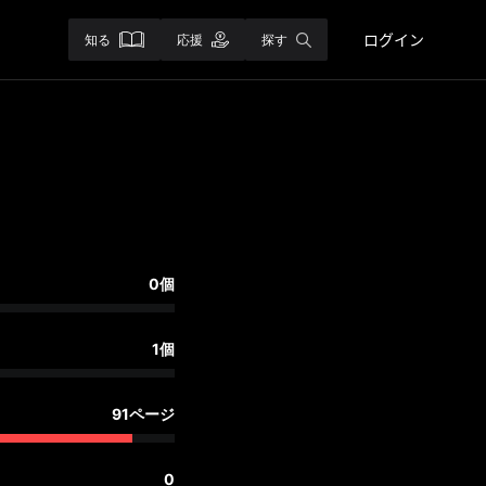
ログイン
知る
応援
探す
0個
1個
91ページ
0