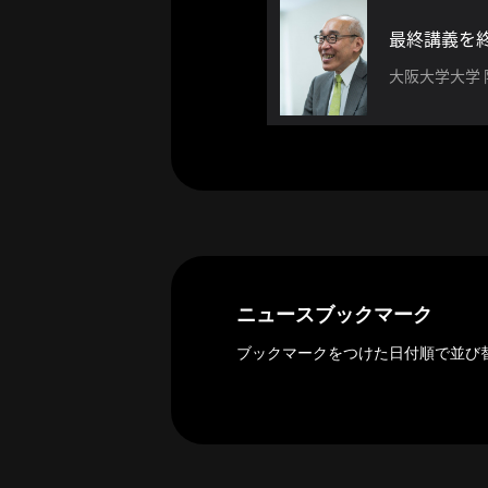
ー
カ
最終講義を
イ
大阪大学大学
ブ
一
覧
へ
研
究
者
一
覧
ニュースブックマーク
へ
ブックマークをつけた日付順で並び
研
究
者