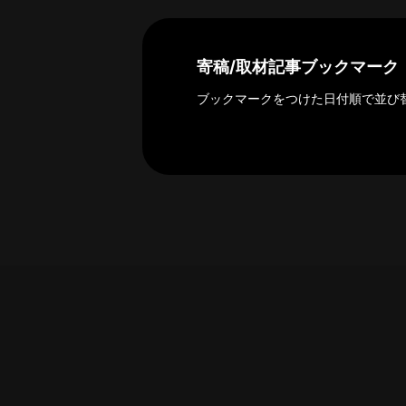
探
索
へ
寄稿/取材記事ブックマーク
ブックマークをつけた日付順で並び
esse-
sense
と
は
推
薦
コ
メ
ン
ト
Our
Partners
会