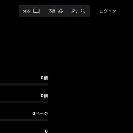
ログイン
知る
応援
探す
0個
0個
0ページ
0