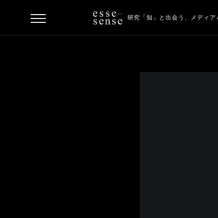
研究「知」と出会う、
メディア
ト
ッ
プ
ス