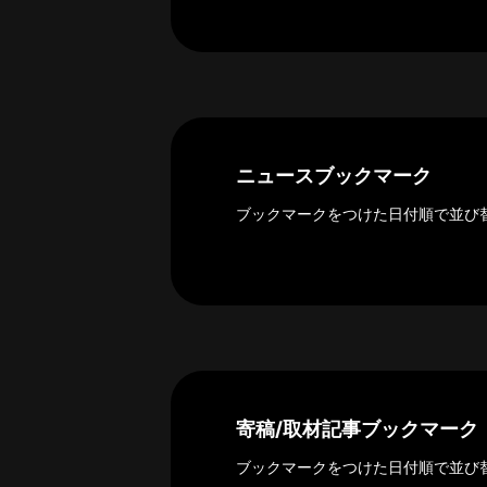
ー
カ
イ
ブ
一
覧
へ
ニュースブックマーク
研
ブックマークをつけた日付順で並び
究
者
一
覧
へ
研
寄稿/取材記事ブックマーク
究
者
ブックマークをつけた日付順で並び