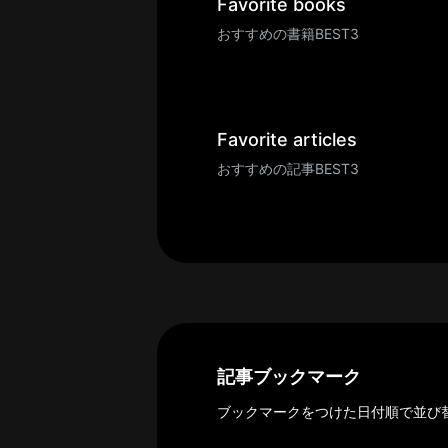
一
Favorite books
覧
おすすめの書籍BEST3
へ
パ
ト
ロ
Favorite articles
ン
おすすめの記事BEST3
募
集
一
覧
へ
講
義
開
記事ブックマーク
催/
ブックマークをつけた日付順で並び
ア