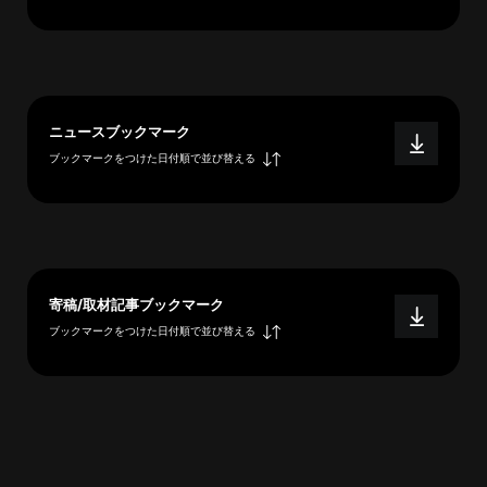
へ
esse-
ニュースブックマーク
sense
ブックマークをつけた日付順で並び替える
と
は
推
薦
コ
メ
寄稿/取材記事ブックマーク
ン
ブックマークをつけた日付順で並び替える
ト
Our
Partners
会
社