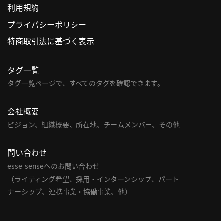
利用規約
利
プライバシーポリシー
用
特商取引法に基づく表示
規
約
タグ一覧
特
商
タグ一覧ページで、すべてのタグを確認できます。
取
引
会社概要
法
ビジョン、組織概要、所在地、チームメンバー、その他
に
基
問い合わせ
づ
く
esse-senseへのお問い合わせ
表
（ライティング希望、採用・インターンシップ、パート
示
ナーシップ、連携事業・協働事業、他）
問
い