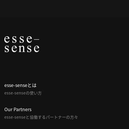
概
要
研究者登録
プ
ラ
イ
esse-senseとは
バ
esse-senseの使い方
シ
ー
ポ
Our Partners
リ
esse-senseと協働するパートナーの方々
シ
ー