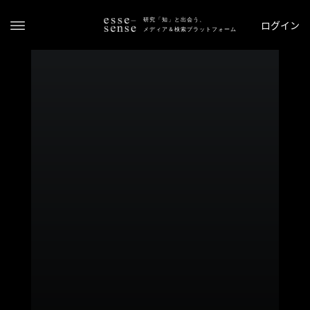
研究「知」と出会う、
ログイン
メディア＆検索プラットフォーム
ト
ッ
プ
ス
テ
ー
タ
ス