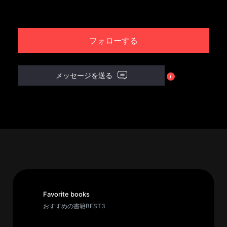
パ
ト
フォローする
ロ
ン
募
メッセージを送る
集
一
覧
へ
講
義
開
催/
ア
Favorite books
ー
おすすめの書籍BEST3
カ