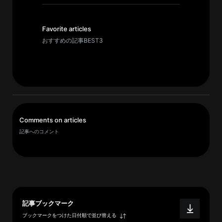
イ
ブ
一
Favorite articles
覧
おすすめの記事BEST3
へ
研
究
者
一
Comments on articles
覧
記事へのコメント
へ
研
究
者
記事ブックマーク
探
ブックマークをつけた日付順で並び替える
索