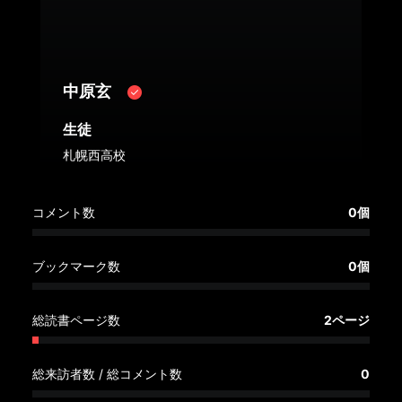
へ
記
事
中原玄
一
覧
生徒
へ
札幌西高校
寄
コメント数
0個
稿/
取
材
ブックマーク数
0個
記
事
総読書ページ数
2ページ
の
一
覧
総来訪者数 / 総コメント数
0
へ