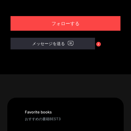
パ
ト
フォローする
ロ
ン
募
メッセージを送る
集
一
覧
へ
講
義
開
催/
ア
Favorite books
ー
おすすめの書籍BEST3
カ