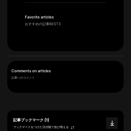
イ
ブ
一
Favorite articles
覧
おすすめの記事BEST3
へ
研
究
者
一
Comments on articles
覧
記事へのコメント
へ
研
究
者
記事ブックマーク [1]
探
ブックマークをつけた日付順で並び替える
索