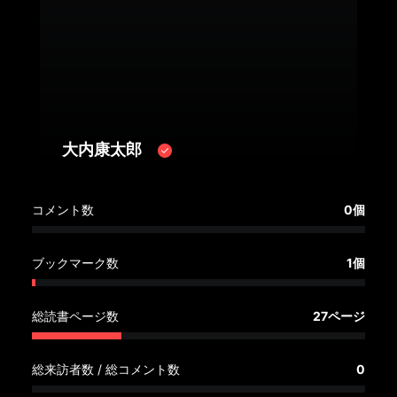
へ
記
事
一
覧
へ
大内康太郎
寄
コメント数
0個
稿/
取
材
ブックマーク数
1個
記
事
総読書ページ数
27ページ
の
一
覧
総来訪者数 / 総コメント数
0
へ