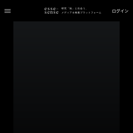
研究「知」と出会う、
ログイン
メディア＆検索プラットフォーム
ト
ッ
プ
ス
テ
ー
タ
ス