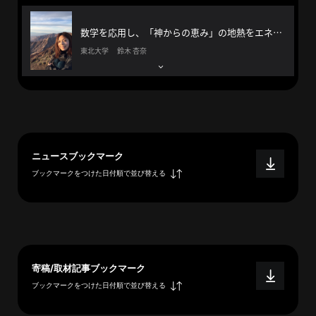
へ
数学を応用し、「神からの恵み」の地熱をエネルギーに変える
東北大学 鈴木 杏奈
esse-
sense
と
は
推
ニュースブックマーク
薦
ブックマークをつけた日付順で並び替える
コ
メ
ン
ト
Our
Partners
寄稿/取材記事ブックマーク
ブックマークをつけた日付順で並び替える
会
社