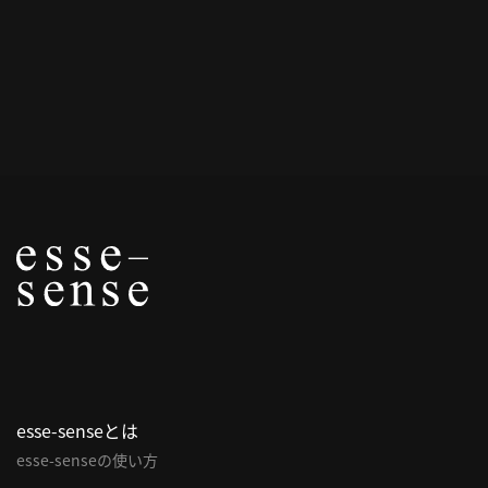
概
要
研究者登録
プ
ラ
イ
バ
シ
ー
ポ
esse-senseとは
リ
esse-senseの使い方
シ
ー