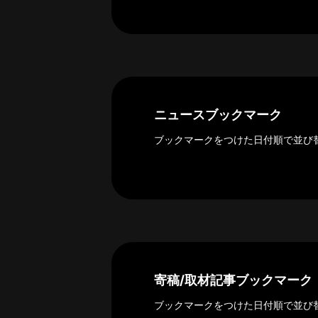
ー
カ
イ
ブ
一
覧
へ
ニュースブックマーク
研
ブックマークをつけた日付順で並び
究
者
一
覧
へ
研
寄稿/取材記事ブックマーク
究
者
ブックマークをつけた日付順で並び