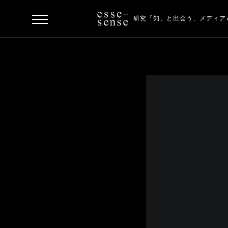
研究「知」と出会う、
メディア
ト
ッ
プ
ス