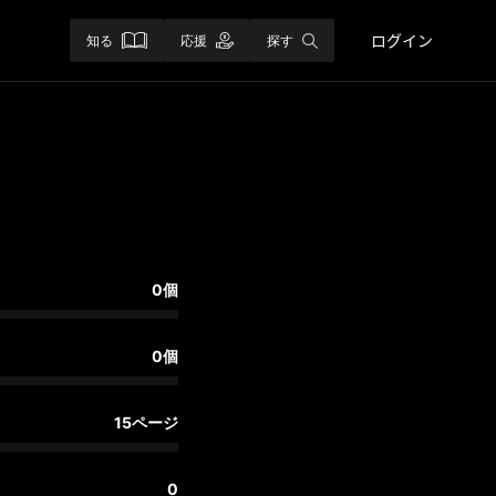
ログイン
知る
応援
探す
0個
0個
15ページ
0