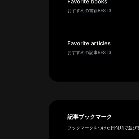
一
Favorite books
覧
おすすめの書籍BEST3
へ
パ
ト
ロ
Favorite articles
ン
おすすめの記事BEST3
募
集
一
覧
へ
講
義
開
記事ブックマーク
催/
ブックマークをつけた日付順で並び
ア