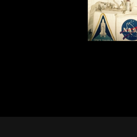
テ
ー
タ
ス
へ
記
事
一
覧
へ
寄
稿/
取
材
記
事
の