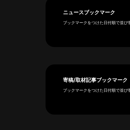
探
索
ニュースブックマーク
へ
ブックマークをつけた日付順で並び
esse-
sense
と
は
推
薦
寄稿/取材記事ブックマーク
コ
メ
ブックマークをつけた日付順で並び
ン
ト
Our
Partners
会