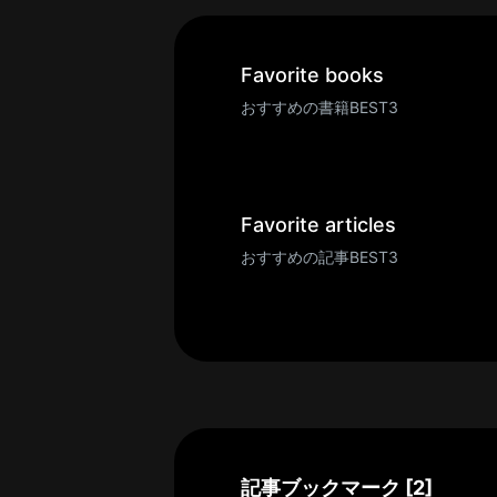
一
覧
へ
Favorite books
パ
おすすめの書籍BEST3
ト
ロ
ン
募
Favorite articles
集
おすすめの記事BEST3
一
覧
へ
講
義
開
催/
ア
記事ブックマーク [2]