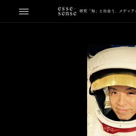
研究「知」と出会う、
メディア
ト
ッ
プ
ス