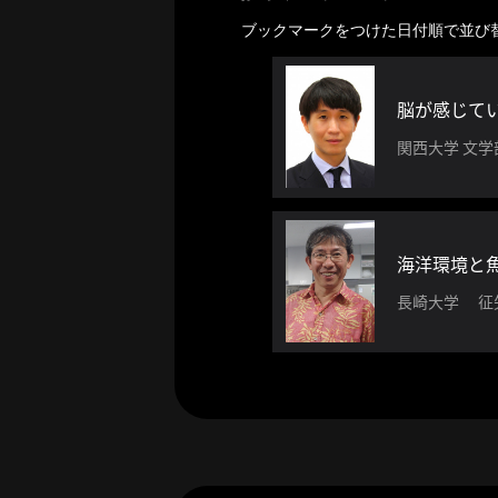
ー
カ
ブックマークをつけた日付順で並び
イ
ブ
一
脳が感じて
覧
関西大学 文
へ
研
究
者
海洋環境と
一
長崎大学 征
覧
へ
研
究
者