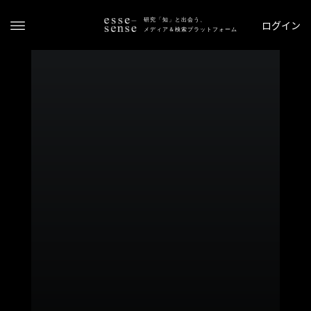
研究「知」と出会う、
ログイン
メディア＆検索プラットフォーム
ト
ッ
プ
ス
テ
ー
タ
ス