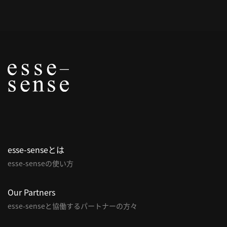
概
要
研究者登録
プ
ラ
イ
esse-senseとは
バ
esse-senseの使い方
シ
ー
ポ
Our Partners
リ
esse-senseと協働するパートナーの方々
シ
ー