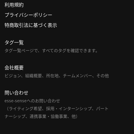
利用規約
利
プライバシーポリシー
用
特商取引法に基づく表示
規
約
タグ一覧
特
商
タグ一覧ページで、すべてのタグを確認できます。
取
引
会社概要
法
ビジョン、組織概要、所在地、チームメンバー、その他
に
基
問い合わせ
づ
く
esse-senseへのお問い合わせ
表
（ライティング希望、採用・インターンシップ、パート
示
ナーシップ、連携事業・協働事業、他）
問
い