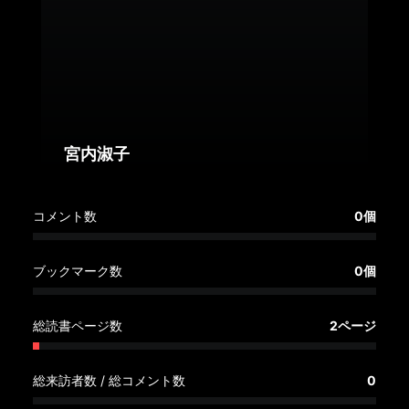
へ
記
事
一
覧
へ
宮内淑子
寄
コメント数
0個
稿/
取
材
ブックマーク数
0個
記
事
総読書ページ数
2ページ
の
一
覧
総来訪者数 / 総コメント数
0
へ