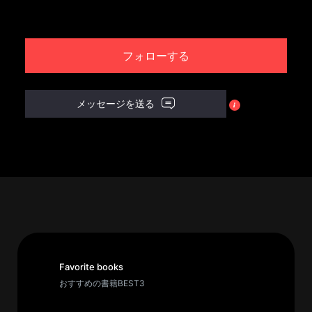
パ
ト
フォローする
ロ
ン
募
メッセージを送る
集
一
覧
へ
講
義
開
催/
ア
Favorite books
ー
おすすめの書籍BEST3
カ