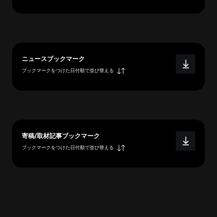
へ
esse-
ニュースブックマーク
sense
ブックマークをつけた日付順で並び替える
と
は
推
薦
コ
メ
寄稿/取材記事ブックマーク
ン
ブックマークをつけた日付順で並び替える
ト
Our
Partners
会
社