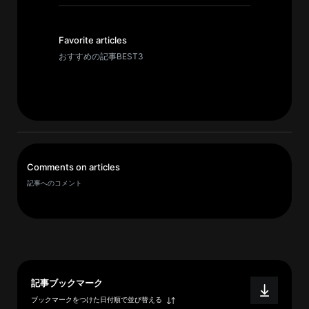
イ
ブ
一
Favorite articles
覧
おすすめの記事BEST3
へ
研
究
者
一
Comments on articles
覧
記事へのコメント
へ
研
究
者
記事ブックマーク
探
ブックマークをつけた日付順で並び替える
索