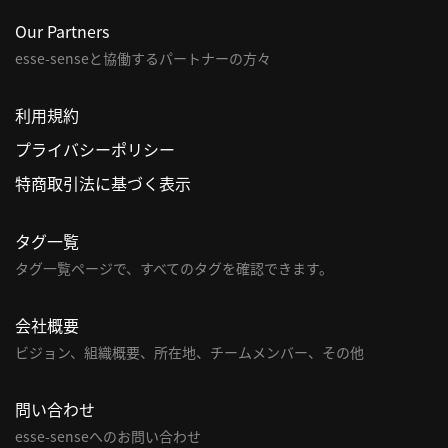
Our Partners
利
esse-senseと協働するパートナーの方々
用
規
約
利用規約
特
プライバシーポリシー
商
特商取引法に基づく表示
取
引
法
タグ一覧
に
タグ一覧ページで、すべてのタグを確認できます。
基
づ
会社概要
く
ビジョン、組織概要、所在地、チームメンバー、その他
表
示
問い合わせ
問
esse-senseへのお問い合わせ
い