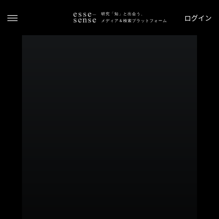
研究「知」と出会う、
ログイン
メディア＆検索プラットフォーム
ト
ッ
プ
ス
テ
ー
タ
ス