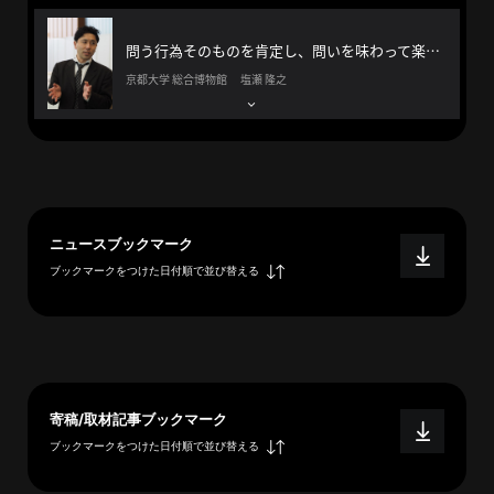
へ
問う行為そのものを肯定し、問いを味わって楽しむ方法を伝えたい。
京都大学 総合博物館 塩瀬 隆之
esse-
sense
と
は
推
ニュースブックマーク
薦
ブックマークをつけた日付順で並び替える
コ
メ
ン
ト
Our
Partners
寄稿/取材記事ブックマーク
ブックマークをつけた日付順で並び替える
会
社