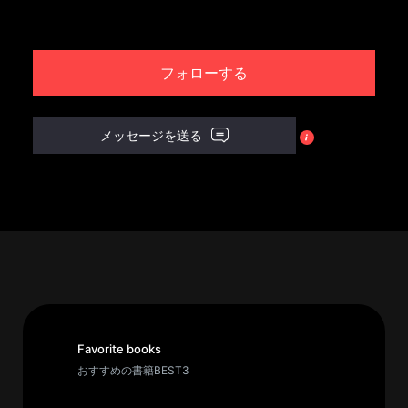
パ
ト
フォローする
ロ
ン
募
メッセージを送る
集
一
覧
へ
講
義
開
催/
ア
Favorite books
ー
おすすめの書籍BEST3
カ