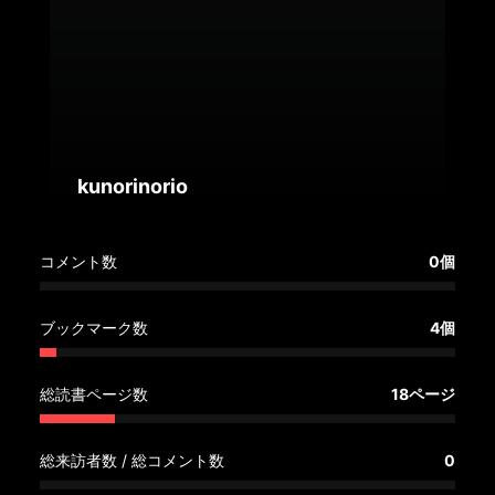
へ
記
事
一
覧
へ
kunorinorio
寄
コメント数
0個
稿/
取
材
ブックマーク数
4個
記
事
総読書ページ数
18ページ
の
一
覧
総来訪者数 / 総コメント数
0
へ