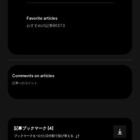
イ
ブ
一
Favorite articles
覧
おすすめの記事BEST3
へ
研
究
者
一
Comments on articles
覧
記事へのコメント
へ
研
究
者
記事ブックマーク [4]
探
ブックマークをつけた日付順で並び替える
索