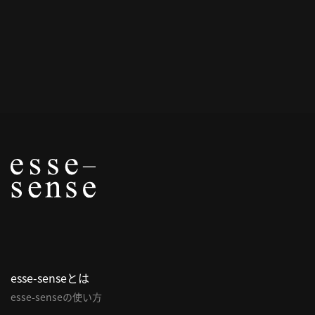
概
要
研究者登録
プ
ラ
イ
バ
シ
ー
ポ
esse-senseとは
リ
esse-senseの使い方
シ
ー