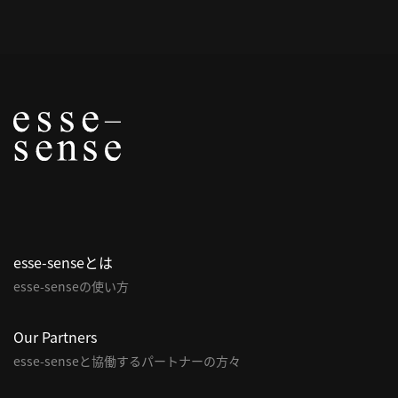
概
要
研究者登録
プ
ラ
イ
esse-senseとは
バ
esse-senseの使い方
シ
ー
ポ
Our Partners
リ
esse-senseと協働するパートナーの方々
シ
ー