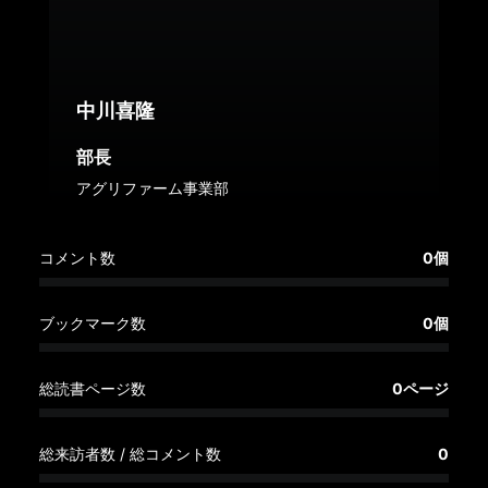
へ
記
事
中川喜隆
一
覧
部長
へ
アグリファーム事業部
寄
コメント数
0個
稿/
取
材
ブックマーク数
0個
記
事
総読書ページ数
0ページ
の
一
覧
総来訪者数 / 総コメント数
0
へ