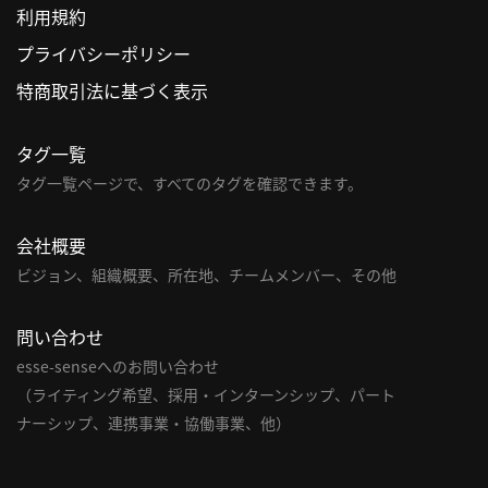
利用規約
利
プライバシーポリシー
用
特商取引法に基づく表示
規
約
タグ一覧
特
商
タグ一覧ページで、すべてのタグを確認できます。
取
引
会社概要
法
ビジョン、組織概要、所在地、チームメンバー、その他
に
基
問い合わせ
づ
く
esse-senseへのお問い合わせ
表
（ライティング希望、採用・インターンシップ、パート
示
ナーシップ、連携事業・協働事業、他）
問
い