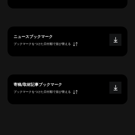
へ
esse-
ニュースブックマーク
sense
ブックマークをつけた日付順で並び替える
と
は
推
薦
コ
メ
寄稿/取材記事ブックマーク
ン
ブックマークをつけた日付順で並び替える
ト
Our
Partners
会
社