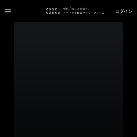
研究「知」と出会う、
ログイン
メディア＆検索プラットフォーム
ト
ッ
プ
ス
テ
ー
タ
ス