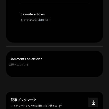
イ
ブ
一
Favorite articles
覧
おすすめの記事BEST3
へ
研
究
者
一
Comments on articles
覧
記事へのコメント
へ
研
究
者
記事ブックマーク
探
ブックマークをつけた日付順で並び替える
索