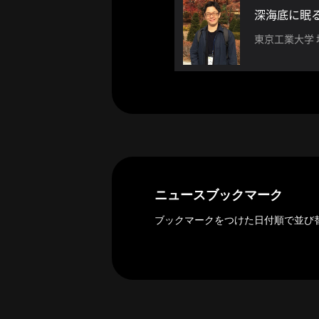
社
深海底に眠
概
要
東京工業大学
研究者登録
プ
利
特
問
ラ
用
商
い
ニュースブックマーク
イ
規
取
合
バ
約
引
わ
ブックマークをつけた日付順で並び
シ
法
せ
ー
に
ポ
基
リ
づ
シ
く
ー
表