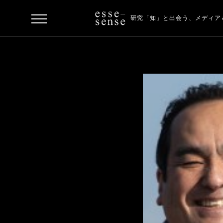
研究「知」と出会う、
メディア
ト
ッ
プ
ス