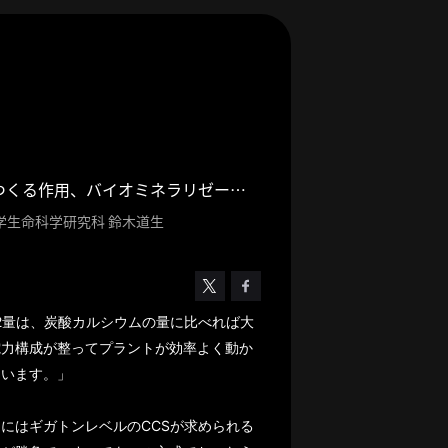
貝がミネラルをつくる作用、バイオミネラリゼーションから導く脱炭素
学生命科学研究科 鈴木道生
2量は、炭酸カルシウムの量に比べれば大
電力構成が整ってプラントが効率よく動か
ています。」
にはギガトンレベルのCCSが求められる