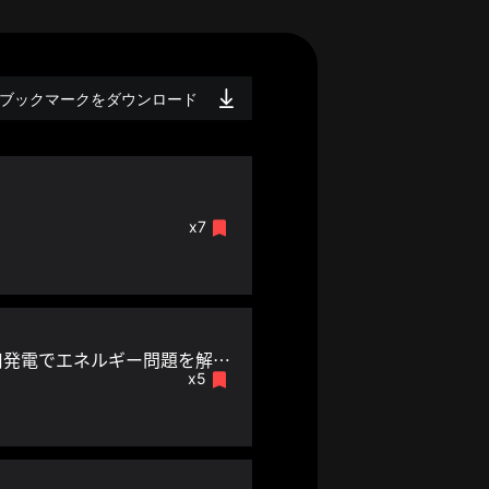
ブックマークをダウンロード
x7
安心・安全で、地球資源に依存せず、廃棄物を出さない半導体増感型熱利用発電でエネルギー問題を解決したい。
x5