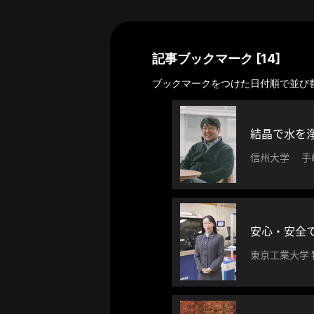
探
索
へ
記事ブックマーク [14]
ブックマークをつけた日付順で並び
esse-
sense
と
結晶で水を
は
信州大学 手
推
薦
コ
メ
ン
ト
東京工業大学
Our
Partners
会