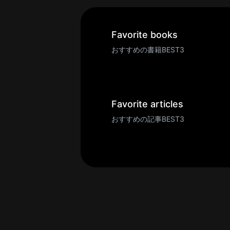
一
覧
へ
Favorite books
パ
おすすめの書籍BEST3
ト
ロ
ン
募
Favorite articles
集
おすすめの記事BEST3
一
覧
へ
講
義
開
催/
ア