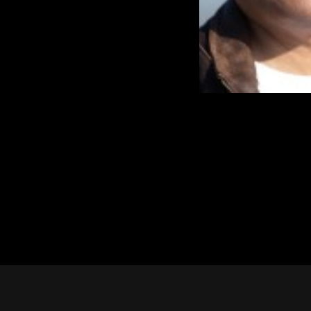
テ
ー
タ
ス
へ
記
事
一
覧
へ
寄
稿/
取
材
記
事
の