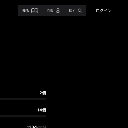
ログイン
知る
応援
探す
2個
14個
133ページ