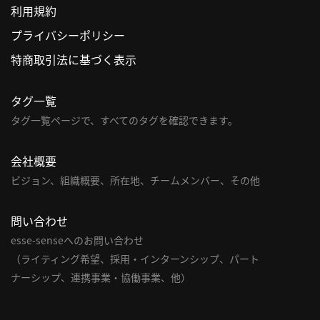
利用規約
利
プライバシーポリシー
用
特商取引法に基づく表示
規
約
タグ一覧
特
商
タグ一覧ページで、すべてのタグを確認できます。
取
引
会社概要
法
ビジョン、組織概要、所在地、チームメンバー、その他
に
基
問い合わせ
づ
く
esse-senseへのお問い合わせ
表
（ライティング希望、採用・インターンシップ、パート
示
ナーシップ、連携事業・協働事業、他）
問
い