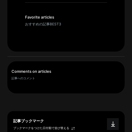
イ
ブ
一
Favorite articles
覧
おすすめの記事BEST3
へ
研
究
者
一
Comments on articles
覧
記事へのコメント
へ
研
究
者
記事ブックマーク
探
ブックマークをつけた日付順で並び替える
索