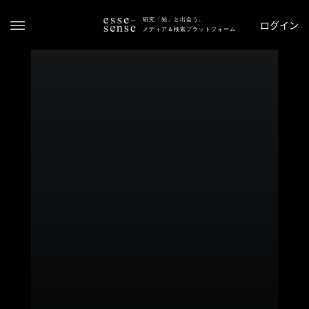
研究「知」と出会う、
ログイン
メディア＆検索プラットフォーム
ト
ッ
プ
ス
テ
ー
タ
ス