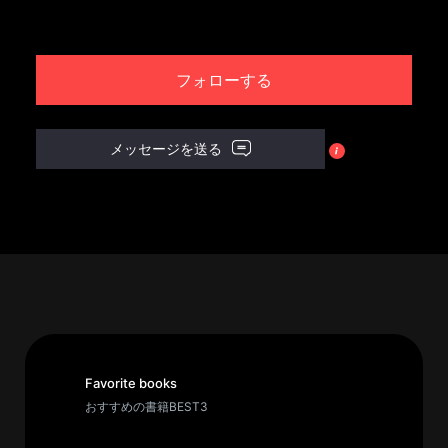
パ
ト
フォローする
ロ
ン
募
メッセージを送る
集
一
覧
へ
講
義
開
催/
ア
Favorite books
ー
おすすめの書籍BEST3
カ