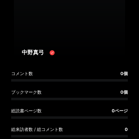
へ
記
事
一
覧
へ
中野真弓
寄
コメント数
0個
稿/
取
材
ブックマーク数
0個
記
事
総読書ページ数
0ページ
の
一
覧
総来訪者数 / 総コメント数
0
へ