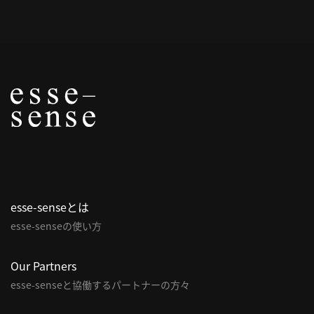
概
要
研究者登録
プ
ラ
イ
esse-senseとは
バ
esse-senseの使い方
シ
ー
ポ
Our Partners
リ
esse-senseと協働するパートナーの方々
シ
ー