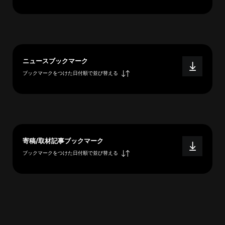
へ
esse-
ニュースブックマーク
sense
ブックマークをつけた日付順で並び替える
と
は
推
薦
コ
メ
寄稿/取材記事ブックマーク
ン
ブックマークをつけた日付順で並び替える
ト
Our
Partners
会
社