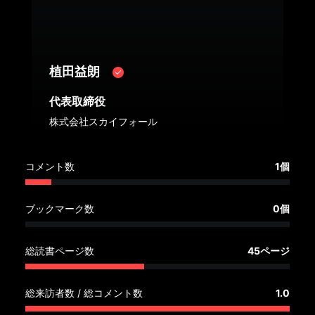
へ
記
事
植田益朗
一
覧
代表取締役
へ
株式会社スカイフォール
寄
コメント数
1個
稿/
取
材
ブックマーク数
0個
記
事
総読書ページ数
45ページ
の
一
覧
総来訪者数 / 総コメント数
1.0
へ