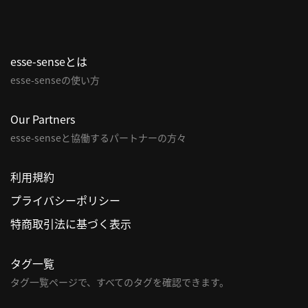
利
用
規
esse-senseとは
約
esse-senseの使い方
特
商
Our Partners
取
esse-senseと協働するパートナーの方々
引
法
利用規約
に
基
プライバシーポリシー
づ
特商取引法に基づく表示
く
表
示
タグ一覧
タグ一覧ページで、すべてのタグを確認できます。
問
い