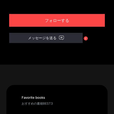
パ
ト
フォローする
ロ
ン
募
メッセージを送る
集
一
覧
へ
講
義
開
催/
ア
Favorite books
ー
おすすめの書籍BEST3
カ