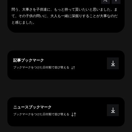
へ
問う、大事さを子供達に、もっと持って貰いたいと思いました。ま
て、その子供の問いに、大人も一緒に深掘りすることが大事なのだ
と感じました。
esse-
sense
と
は
記事ブックマーク
推
薦
ブックマークをつけた日付順で並び替える
コ
メ
ン
ト
Our
ニュースブックマーク
Partners
ブックマークをつけた日付順で並び替える
会
社