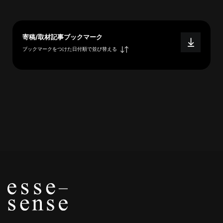
概
要
寄稿/取材記事ブックマーク
ブックマークをつけた日付順で並び替える
研究者登録
プ
ラ
イ
バ
シ
ー
ポ
リ
シ
ー