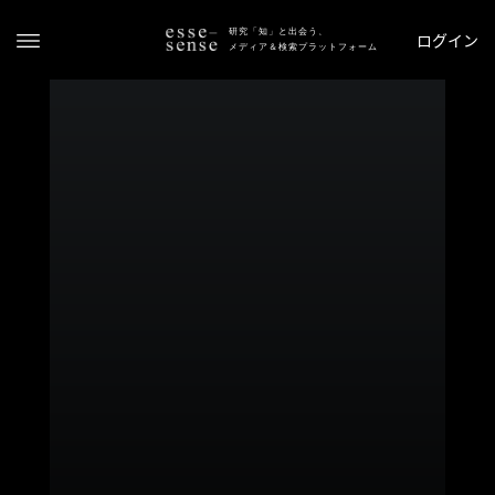
研究「知」と出会う、
ログイン
メディア＆検索プラットフォーム
ト
ッ
プ
ス
テ
ー
タ
ス