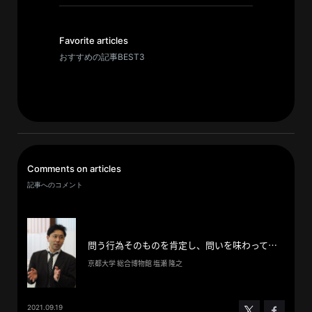
イ
ブ
一
Favorite articles
覧
おすすめの記事BEST3
へ
研
究
者
一
Comments on articles
覧
記事へのコメント
へ
研
問う行為そのものを肯定し、問いを味わって楽しむ方法を伝えたい。
究
京都大学 総合博物館 塩瀬 隆之
者
探
2021.09.19
索