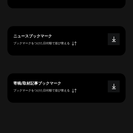
へ
esse-
ニュースブックマーク
sense
ブックマークをつけた日付順で並び替える
と
は
推
薦
コ
メ
寄稿/取材記事ブックマーク
ン
ブックマークをつけた日付順で並び替える
ト
Our
Partners
会
社