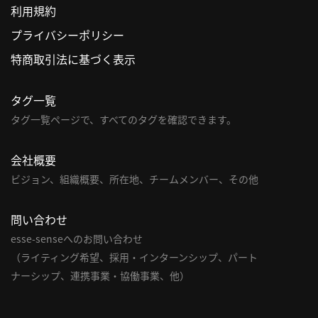
利用規約
利
プライバシーポリシー
用
特商取引法に基づく表示
規
約
タグ一覧
特
商
タグ一覧ページで、すべてのタグを確認できます。
取
引
会社概要
法
ビジョン、組織概要、所在地、チームメンバー、その他
に
基
問い合わせ
づ
く
esse-senseへのお問い合わせ
表
（ライティング希望、採用・インターンシップ、パート
示
ナーシップ、連携事業・協働事業、他）
問
い