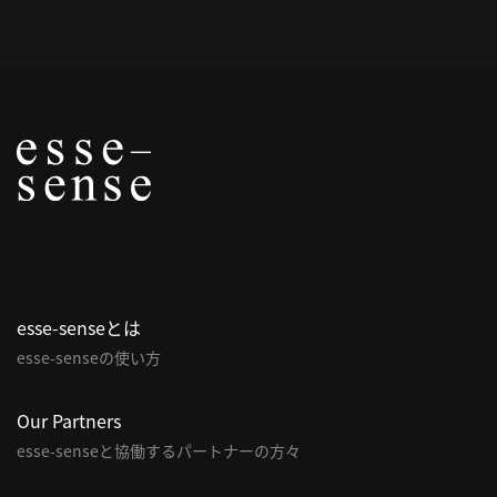
概
要
研究者登録
プ
ラ
イ
esse-senseとは
バ
esse-senseの使い方
シ
ー
ポ
Our Partners
リ
esse-senseと協働するパートナーの方々
シ
ー