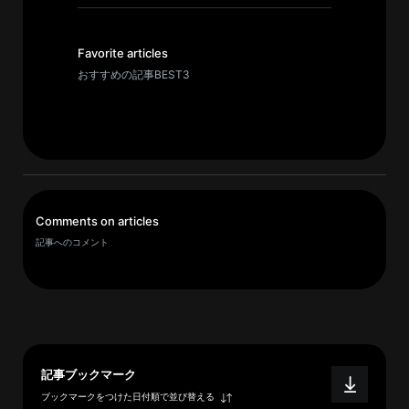
イ
ブ
一
Favorite articles
覧
おすすめの記事BEST3
へ
研
究
者
一
Comments on articles
覧
記事へのコメント
へ
研
究
者
記事ブックマーク
探
ブックマークをつけた日付順で並び替える
索