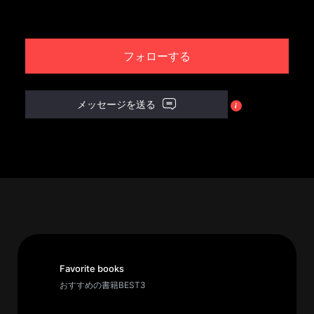
パ
ト
フォローする
ロ
ン
募
メッセージを送る
集
一
覧
へ
講
義
開
催/
ア
Favorite books
ー
おすすめの書籍BEST3
カ