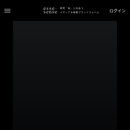
研究「知」と出会う、
ログイン
メディア＆検索プラットフォーム
ト
ッ
プ
ス
テ
ー
タ
ス