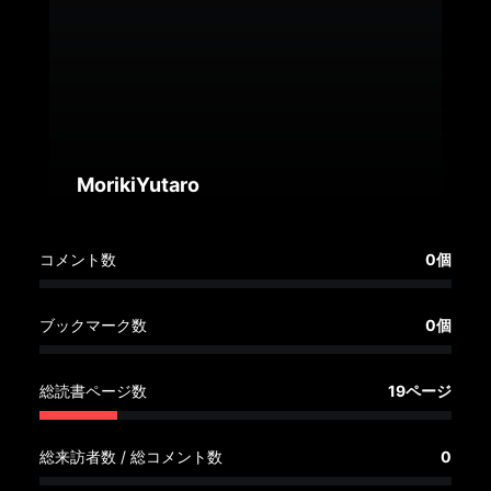
へ
記
事
一
覧
へ
MorikiYutaro
寄
コメント数
0個
稿/
取
材
ブックマーク数
0個
記
事
総読書ページ数
19ページ
の
一
覧
総来訪者数 / 総コメント数
0
へ