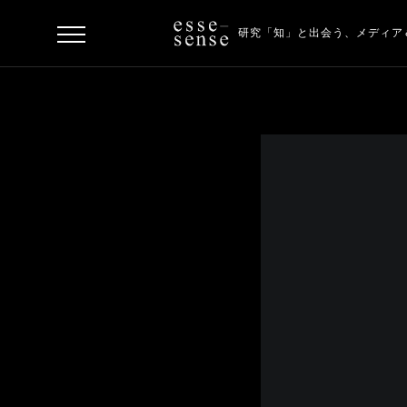
研究「知」と出会う、
メディア
ト
ッ
プ
ス