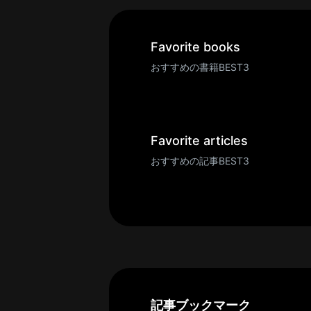
一
覧
へ
Favorite books
パ
おすすめの書籍BEST3
ト
ロ
ン
募
Favorite articles
集
おすすめの記事BEST3
一
覧
へ
講
義
開
催/
ア
記事ブックマーク