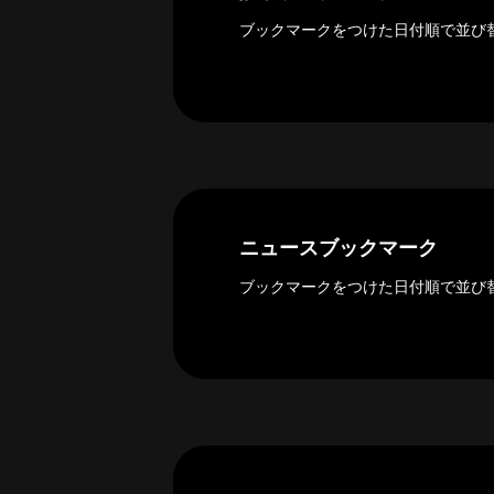
ー
カ
ブックマークをつけた日付順で並び
イ
ブ
一
覧
へ
研
究
ニュースブックマーク
者
一
ブックマークをつけた日付順で並び
覧
へ
研
究
者