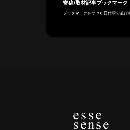
探
寄稿/取材記事ブックマーク
索
ブックマークをつけた日付順で並び
へ
esse-
sense
と
は
推
薦
コ
メ
ン
ト
Our
Partners
会