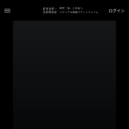
研究「知」と出会う、
ログイン
メディア＆検索プラットフォーム
ト
ッ
プ
ス
テ
ー
タ
ス