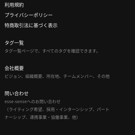
利用規約
利
プライバシーポリシー
用
特商取引法に基づく表示
規
約
タグ一覧
特
商
タグ一覧ページで、すべてのタグを確認できます。
取
引
会社概要
法
ビジョン、組織概要、所在地、チームメンバー、その他
に
基
問い合わせ
づ
く
esse-senseへのお問い合わせ
表
（ライティング希望、採用・インターンシップ、パート
示
ナーシップ、連携事業・協働事業、他）
問
い