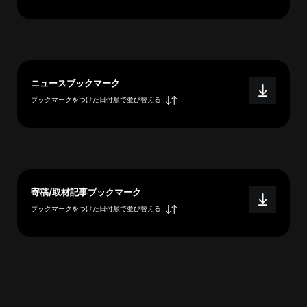
へ
esse-
ニュースブックマーク
sense
ブックマークをつけた日付順で並び替える
と
は
推
薦
コ
メ
寄稿/取材記事ブックマーク
ン
ブックマークをつけた日付順で並び替える
ト
Our
Partners
会
社