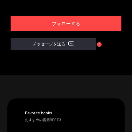
パ
ト
フォローする
ロ
ン
募
メッセージを送る
集
一
覧
へ
講
義
開
催/
ア
Favorite books
ー
おすすめの書籍BEST3
カ