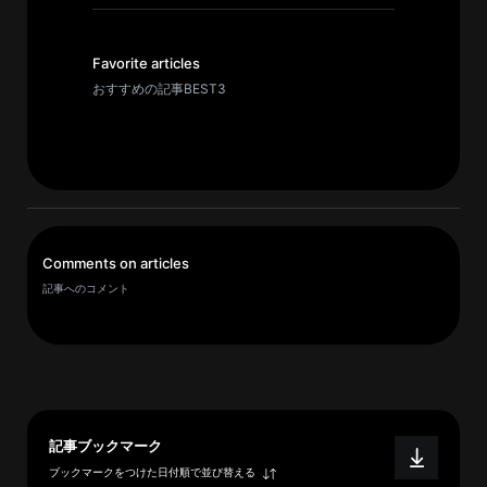
イ
ブ
一
Favorite articles
覧
おすすめの記事BEST3
へ
研
究
者
一
Comments on articles
覧
記事へのコメント
へ
研
究
者
記事ブックマーク
探
ブックマークをつけた日付順で並び替える
索