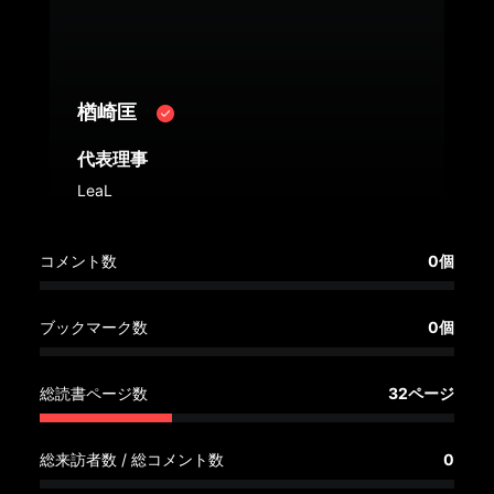
へ
記
事
楢崎匡
一
覧
代表理事
へ
LeaL
寄
コメント数
0個
稿/
取
材
ブックマーク数
0個
記
事
総読書ページ数
32ページ
の
一
覧
総来訪者数 / 総コメント数
0
へ