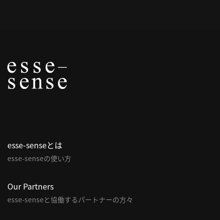
概
要
研究者登録
プ
ラ
イ
esse-senseとは
バ
esse-senseの使い方
シ
ー
ポ
Our Partners
リ
esse-senseと協働するパートナーの方々
シ
ー