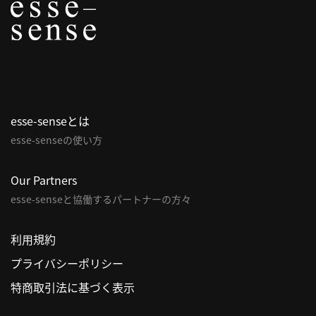
利
用
規
約
特
商
esse-senseとは
取
esse-senseの使い方
引
法
Our Partners
に
esse-senseと協働するパートナーの方々
基
づ
く
利用規約
表
プライバシーポリシー
示
特商取引法に基づく表示
問
い