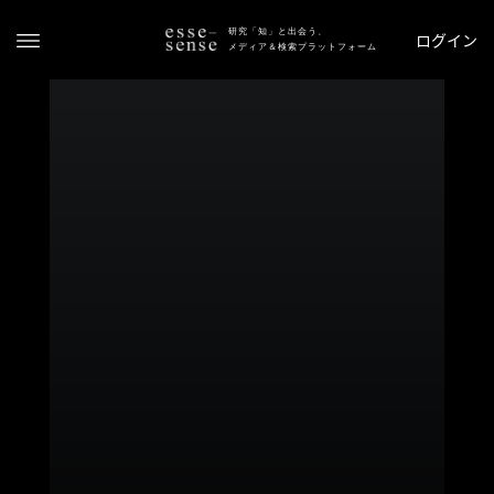
研究「知」と出会う、
ログイン
メディア＆検索プラットフォーム
ト
ッ
プ
ス
テ
ー
タ
ス