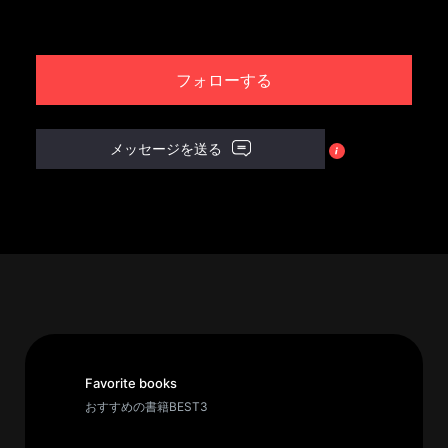
パ
ト
フォローする
ロ
ン
募
メッセージを送る
集
一
覧
へ
講
義
開
催/
ア
Favorite books
ー
おすすめの書籍BEST3
カ