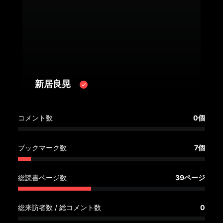
へ
記
事
一
覧
へ
新居良晃
寄
コメント数
0個
稿/
取
材
ブックマーク数
7個
記
事
総読書ページ数
39ページ
の
一
覧
総来訪者数 / 総コメント数
0
へ