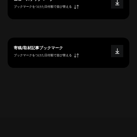
概
ブックマークをつけた日付順で並び替える
要
研究者登録
寄稿/取材記事ブックマーク
ブックマークをつけた日付順で並び替える
プ
ラ
イ
バ
シ
ー
ポ
リ
シ
ー