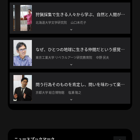
へ
狩猟採集で生きる人々から学ぶ、自然と人間が祈りと贈与で循環する世界観
北海道大学文学研究院 山口未花子
esse-
sense
と
なぜ、ひとつの地球に生きる仲間だという感覚を持てないんだろう？
は
東京工業大学 リベラルアーツ研究教育院 中野 民夫
推
薦
コ
問う行為そのものを肯定し、問いを味わって楽しむ方法を伝えたい。
メ
京都大学 総合博物館 塩瀬 隆之
ン
ト
Our
Partners
会
社
ニュースブックマーク