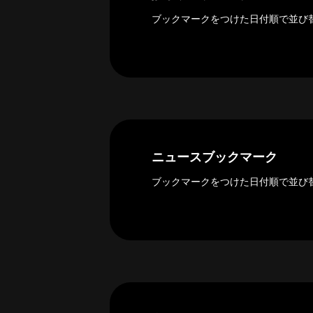
ー
カ
ブックマークをつけた日付順で並び
イ
ブ
一
覧
へ
研
究
ニュースブックマーク
者
一
ブックマークをつけた日付順で並び
覧
へ
研
究
者