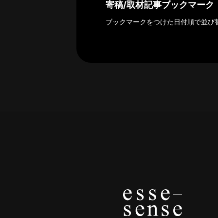
探
寄稿/取材記事ブックマーク
索
ブックマークをつけた日付順で並び
へ
esse-
sense
と
は
推
薦
コ
メ
ン
ト
Our
Partners
会