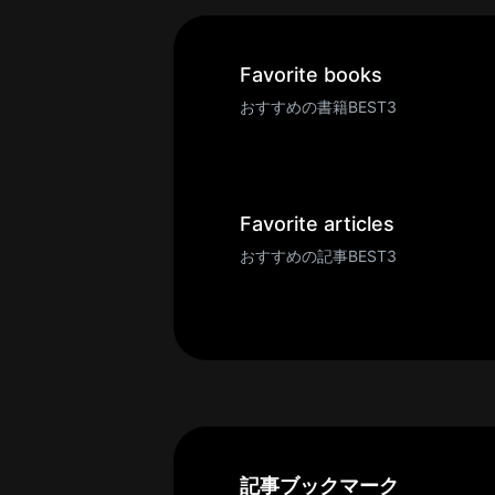
一
覧
へ
Favorite books
パ
おすすめの書籍BEST3
ト
ロ
ン
募
Favorite articles
集
おすすめの記事BEST3
一
覧
へ
講
義
開
催/
ア
記事ブックマーク