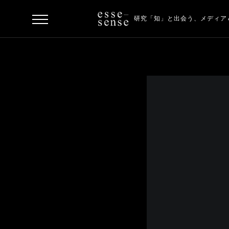
研究「知」と出会う、
メディア
ト
ッ
プ
ス