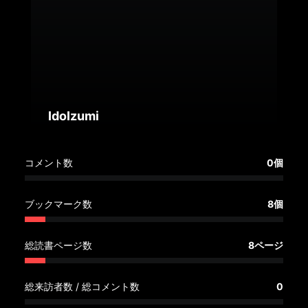
へ
記
事
一
覧
へ
IdoIzumi
寄
コメント数
0個
稿/
取
材
ブックマーク数
8個
記
事
総読書ページ数
8ページ
の
一
覧
総来訪者数 / 総コメント数
0
へ