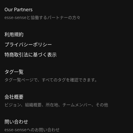
Our Partners
利
esse-senseと協働するパートナーの方々
用
規
約
利用規約
特
プライバシーポリシー
商
特商取引法に基づく表示
取
引
法
タグ一覧
に
タグ一覧ページで、すべてのタグを確認できます。
基
づ
会社概要
く
ビジョン、組織概要、所在地、チームメンバー、その他
表
示
問い合わせ
問
esse-senseへのお問い合わせ
い