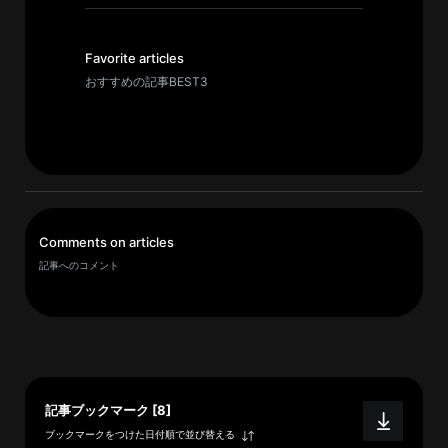
イ
ブ
一
Favorite articles
覧
おすすめの記事BEST3
へ
研
究
者
一
Comments on articles
覧
記事へのコメント
へ
研
究
者
記事ブックマーク [8]
探
ブックマークをつけた日付順で並び替える
索