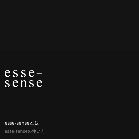
概
要
研究者登録
プ
ラ
イ
バ
シ
ー
ポ
esse-senseとは
リ
esse-senseの使い方
シ
ー