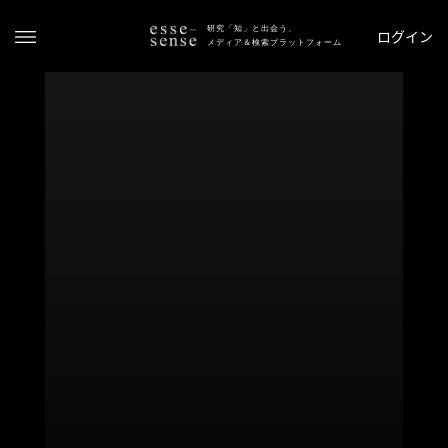
研究「知」と出会う、
ログイン
メディア＆検索プラットフォーム
ト
ッ
プ
ス
テ
ー
タ
ス