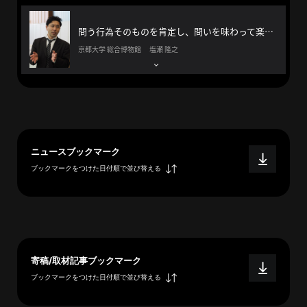
へ
問う行為そのものを肯定し、問いを味わって楽しむ方法を伝えたい。
京都大学 総合博物館 塩瀬 隆之
esse-
sense
と
は
推
ニュースブックマーク
薦
ブックマークをつけた日付順で並び替える
コ
メ
ン
ト
Our
Partners
寄稿/取材記事ブックマーク
ブックマークをつけた日付順で並び替える
会
社