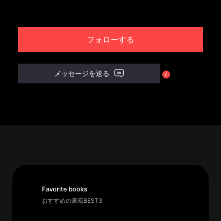
パ
ト
フォローする
ロ
ン
募
メッセージを送る
集
一
覧
へ
講
義
開
催/
ア
Favorite books
ー
おすすめの書籍BEST3
カ