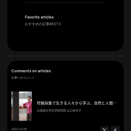
イ
ブ
一
Favorite articles
覧
おすすめの記事BEST3
へ
研
究
者
一
Comments on articles
覧
記事へのコメント
へ
研
狩猟採集で生きる人々から学ぶ、自然と人間が祈りと贈与で循環する世界観
究
北海道大学文学研究院 山口未花子
者
探
2022.10.28
索