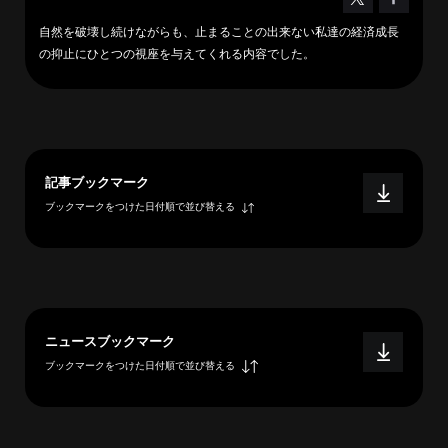
へ
自然を破壊し続けながらも、止まることの出来ない私達の経済成長
の抑止にひとつの視座を与えてくれる内容でした。
esse-
sense
と
は
記事ブックマーク
推
ブックマークをつけた日付順で並び替える
薦
コ
メ
ン
ト
ニュースブックマーク
Our
ブックマークをつけた日付順で並び替える
Partners
会
社