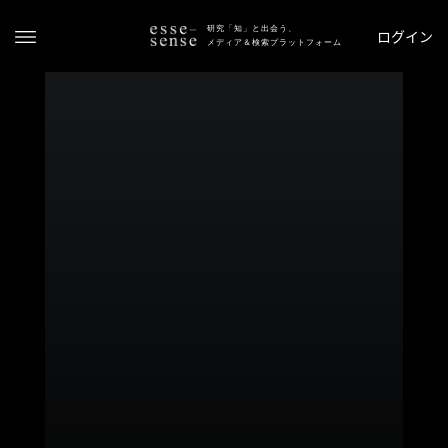
研究「知」と出会う、
ログイン
メディア＆検索プラットフォーム
ト
ッ
プ
ス
テ
ー
タ
ス