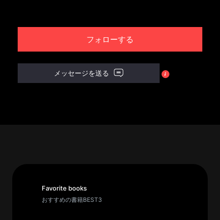
パ
ト
フォローする
ロ
ン
募
メッセージを送る
集
一
覧
へ
講
義
開
催/
ア
Favorite books
ー
おすすめの書籍BEST3
カ