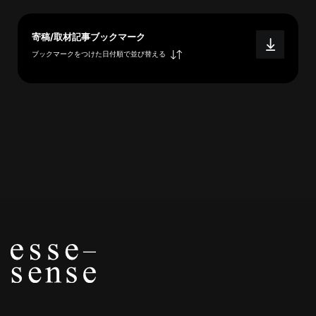
概
要
寄稿/取材記事ブックマーク
ブックマークをつけた日付順で並び替える
研究者登録
プ
ラ
イ
バ
シ
ー
ポ
リ
シ
ー