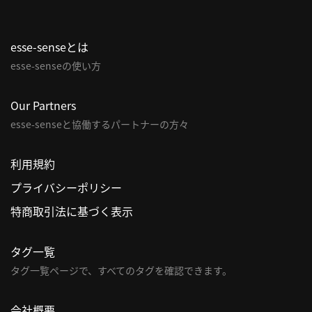
利
用
esse-senseとは
規
esse-senseの使い方
約
特
Our Partners
商
esse-senseと協働するパートナーの方々
取
引
利用規約
法
に
プライバシーポリシー
基
特商取引法に基づく表示
づ
く
表
タグ一覧
示
タグ一覧ページで、すべてのタグを確認できます。
問
い
会社概要