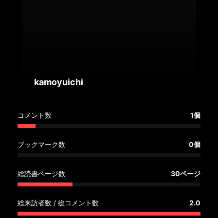
へ
記
事
一
覧
へ
kamoyuichi
寄
コメント数
1個
稿/
取
材
ブックマーク数
0個
記
事
総読書ページ数
30ページ
の
一
覧
総来訪者数 / 総コメント数
2.0
へ