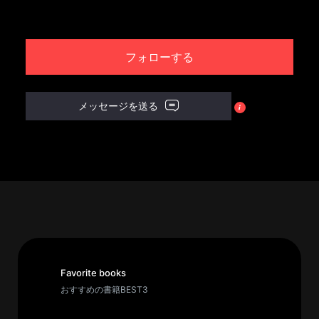
パ
ト
フォローする
ロ
ン
募
メッセージを送る
集
一
覧
へ
講
義
開
催/
ア
Favorite books
ー
おすすめの書籍BEST3
カ