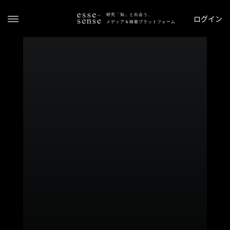
研究「知」と出会う、
ログイン
メディア＆検索プラットフォーム
ト
ッ
プ
ス
テ
ー
タ
ス