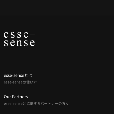
概
要
研究者登録
プ
ラ
イ
esse-senseとは
バ
esse-senseの使い方
シ
ー
ポ
Our Partners
リ
esse-senseと協働するパートナーの方々
シ
ー