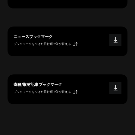
へ
esse-
ニュースブックマーク
sense
ブックマークをつけた日付順で並び替える
と
は
推
薦
コ
メ
寄稿/取材記事ブックマーク
ン
ブックマークをつけた日付順で並び替える
ト
Our
Partners
会
社