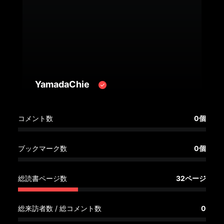
へ
記
事
一
覧
へ
YamadaChie
寄
コメント数
0個
稿/
取
材
ブックマーク数
0個
記
事
総読書ページ数
32ページ
の
一
覧
総来訪者数 / 総コメント数
0
へ