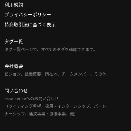
利用規約
利
プライバシーポリシー
用
特商取引法に基づく表示
規
約
タグ一覧
特
商
タグ一覧ページで、すべてのタグを確認できます。
取
引
会社概要
法
ビジョン、組織概要、所在地、チームメンバー、その他
に
基
問い合わせ
づ
く
esse-senseへのお問い合わせ
表
（ライティング希望、採用・インターンシップ、パート
示
ナーシップ、連携事業・協働事業、他）
問
い