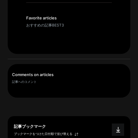
イ
ブ
一
Favorite articles
覧
おすすめの記事BEST3
へ
研
究
者
一
Comments on articles
覧
記事へのコメント
へ
研
究
者
記事ブックマーク
探
ブックマークをつけた日付順で並び替える
索