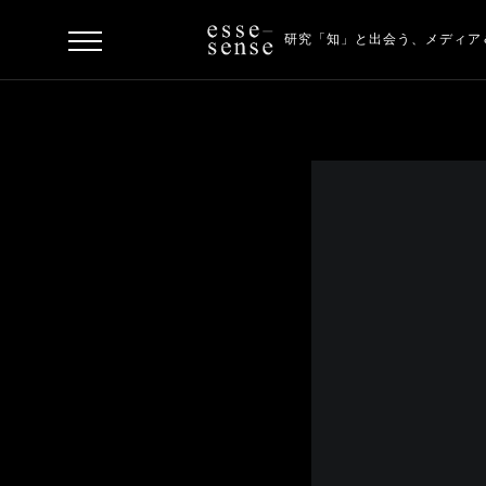
研究「知」と出会う、
メディア
ト
ッ
プ
ス