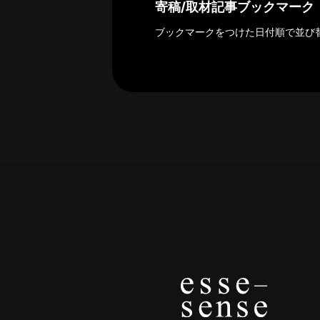
探
寄稿/取材記事ブックマーク
索
ブックマークをつけた日付順で並び
へ
esse-
sense
と
は
推
薦
コ
メ
ン
ト
Our
Partners
会