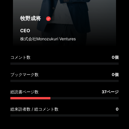
へ
牧野成将
記
事
CEO
一
株式会社Monozukuri Ventures
覧
へ
コメント数
0個
寄
稿/
ブックマーク数
0個
取
材
記
総読書ページ数
37ページ
事
の
総来訪者数 / 総コメント数
0
一
覧
へ