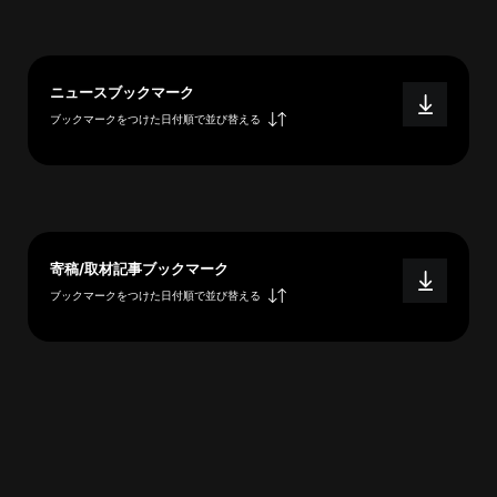
へ
ニュースブックマーク
esse-
ブックマークをつけた日付順で並び替える
sense
と
は
推
薦
寄稿/取材記事ブックマーク
コ
ブックマークをつけた日付順で並び替える
メ
ン
ト
Our
Partners
会
社