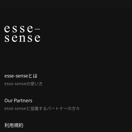
概
要
研究者登録
プ
esse-senseとは
ラ
イ
esse-senseの使い方
バ
シ
Our Partners
ー
esse-senseと協働するパートナーの方々
ポ
リ
利用規約
シ
ー