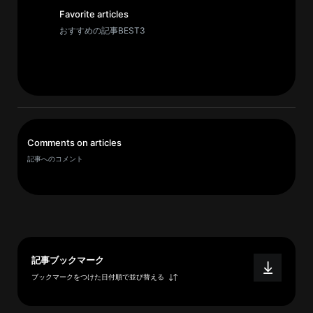
イ
Favorite articles
ブ
おすすめの記事BEST3
一
覧
へ
研
究
者
Comments on articles
一
記事へのコメント
覧
へ
研
記事ブックマーク
究
者
ブックマークをつけた日付順で並び替える
探
索