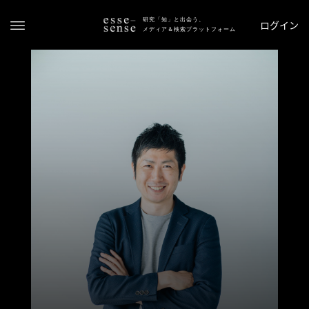
研究「知」と出会う、
ログイン
メディア＆検索プラットフォーム
ト
ッ
プ
ス
テ
ー
タ
ス