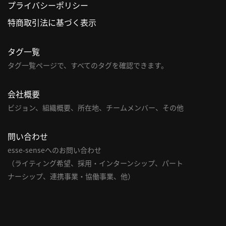
プライバシーポリシー
利
特商取引法に基づく表示
用
規
タグ一覧
約
タグ一覧ページで、すべてのタグを確認できます。
特
商
会社概要
取
引
ビジョン、組織概要、所在地、チームメンバー、その他
法
に
問い合わせ
基
esse-senseへのお問い合わせ
づ
（ライティング希望、採用・インターンシップ、パート
く
ナーシップ、連携事業・協働事業、他）
表
示
問
い