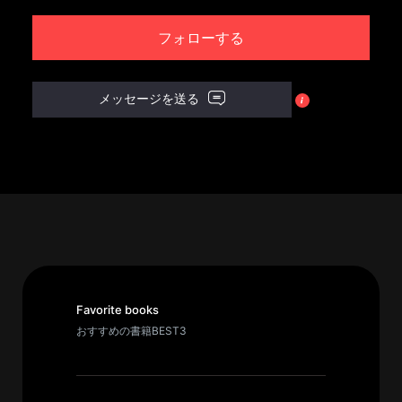
パ
フォローする
ト
ロ
メッセージを送る
ン
募
集
一
覧
へ
講
義
開
Favorite books
催/
おすすめの書籍BEST3
ア
ー
カ