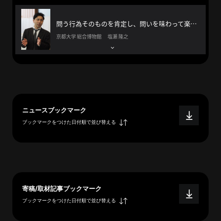
へ
問う行為そのものを肯定し、問いを味わって楽しむ方法を伝えたい。
京都大学 総合博物館 塩瀬 隆之
esse-
sense
と
は
推
ニュースブックマーク
薦
ブックマークをつけた日付順で並び替える
コ
メ
ン
ト
Our
Partners
寄稿/取材記事ブックマーク
会
ブックマークをつけた日付順で並び替える
社