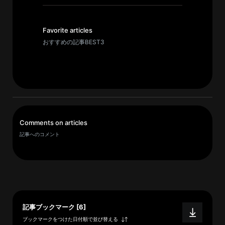
イ
ブ
一
Favorite articles
覧
おすすめの記事BEST3
へ
研
究
者
一
Comments on articles
覧
記事へのコメント
へ
研
究
者
記事ブックマーク [6]
探
ブックマークをつけた日付順で並び替える
索