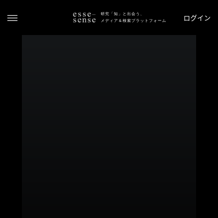
研究「知」と出会う、
ログイン
メディア＆検索プラットフォーム
ト
ッ
プ
ス
テ
ー
タ
ス