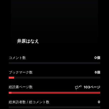
へ
記
事
一
覧
へ
井原はなえ
寄
コメント数
0個
稿/
取
材
ブックマーク数
6個
記
事
総読書ページ数
x1
103ページ
の
一
覧
総来訪者数 / 総コメント数
0
へ