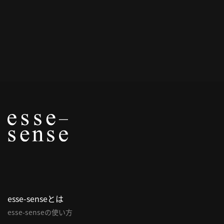
概
要
研究者登録
プ
ラ
イ
バ
シ
ー
ポ
esse-senseとは
リ
esse-senseの使い方
シ
ー