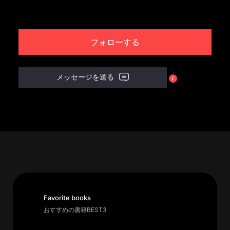
パ
ト
フォローする
ロ
ン
募
メッセージを送る
集
一
覧
へ
講
義
開
催/
ア
Favorite books
ー
おすすめの書籍BEST3
カ