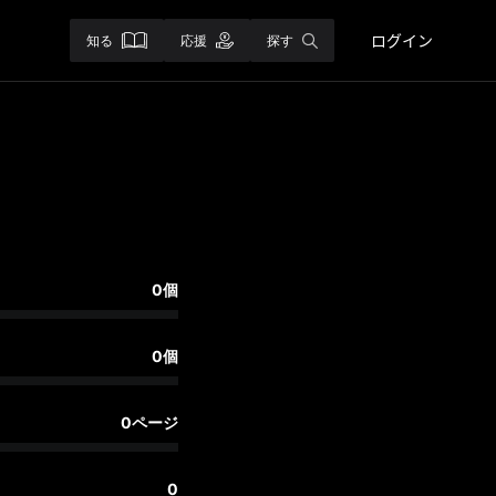
ログイン
知る
応援
探す
0個
0個
0ページ
0