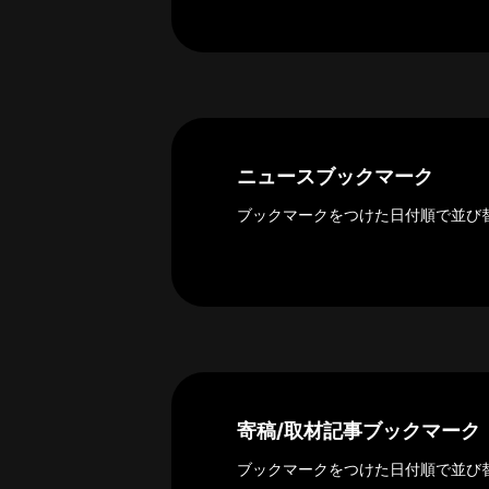
ー
カ
イ
ブ
一
覧
へ
ニュースブックマーク
研
ブックマークをつけた日付順で並び
究
者
一
覧
へ
研
寄稿/取材記事ブックマーク
究
者
ブックマークをつけた日付順で並び