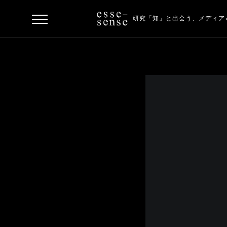
研究「知」と出会う、
メディア
ト
ッ
プ
ス