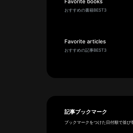
一
Favorite books
覧
おすすめの書籍BEST3
へ
パ
ト
ロ
Favorite articles
ン
おすすめの記事BEST3
募
集
一
覧
へ
講
義
開
記事ブックマーク
催/
ブックマークをつけた日付順で並び
ア