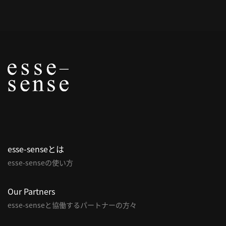
概
要
研究者登録
プ
ラ
イ
esse-senseとは
バ
esse-senseの使い方
シ
ー
ポ
Our Partners
リ
esse-senseと協働するパートナーの方々
シ
ー