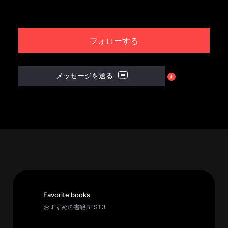
パ
ト
フォローする
ロ
ン
募
メッセージを送る
集
一
覧
へ
講
義
開
催/
ア
Favorite books
ー
おすすめの書籍BEST3
カ