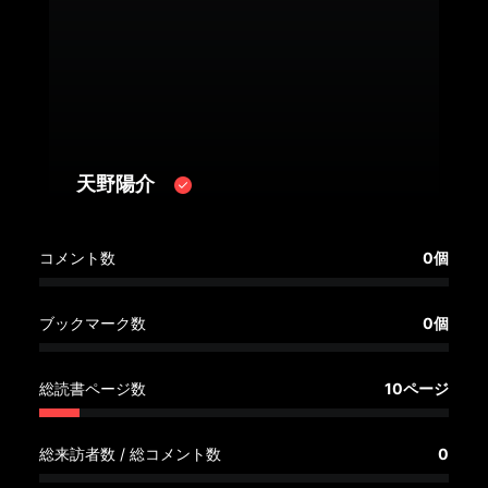
へ
記
事
一
覧
へ
天野陽介
寄
コメント数
0個
稿/
取
材
ブックマーク数
0個
記
事
総読書ページ数
10ページ
の
一
覧
総来訪者数 / 総コメント数
0
へ