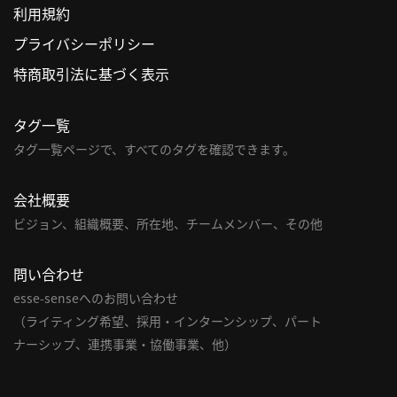
利用規約
利
プライバシーポリシー
用
特商取引法に基づく表示
規
約
タグ一覧
特
商
タグ一覧ページで、すべてのタグを確認できます。
取
引
会社概要
法
ビジョン、組織概要、所在地、チームメンバー、その他
に
基
問い合わせ
づ
く
esse-senseへのお問い合わせ
表
（ライティング希望、採用・インターンシップ、パート
示
ナーシップ、連携事業・協働事業、他）
問
い