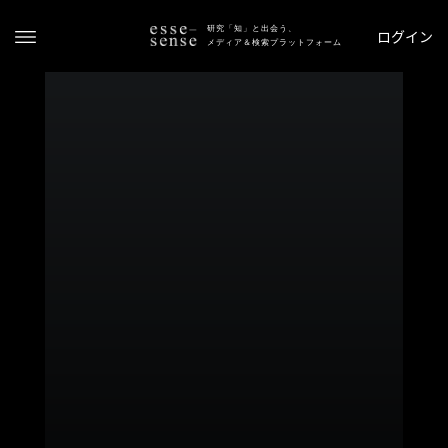
研究「知」と出会う、
ログイン
メディア＆検索プラットフォーム
ト
ッ
プ
ス
テ
ー
タ
ス