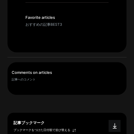
イ
ブ
一
Favorite articles
覧
おすすめの記事BEST3
へ
研
究
者
一
Comments on articles
覧
記事へのコメント
へ
研
究
者
記事ブックマーク
探
ブックマークをつけた日付順で並び替える
索