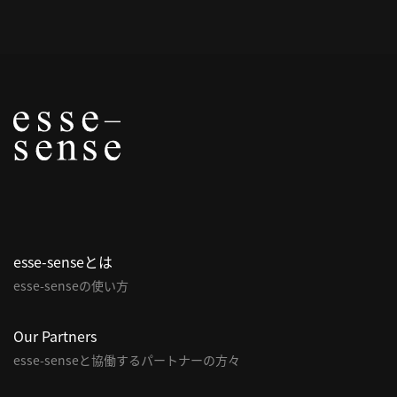
概
要
研究者登録
プ
ラ
イ
esse-senseとは
バ
esse-senseの使い方
シ
ー
ポ
Our Partners
リ
esse-senseと協働するパートナーの方々
シ
ー