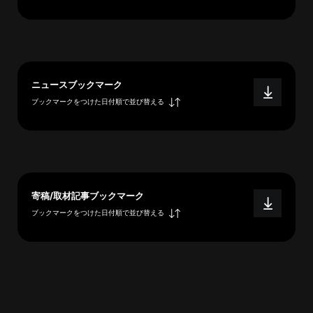
へ
esse-
ニュースブックマーク
sense
ブックマークをつけた日付順で並び替える
と
は
推
薦
コ
メ
寄稿/取材記事ブックマーク
ン
ブックマークをつけた日付順で並び替える
ト
Our
Partners
会
社