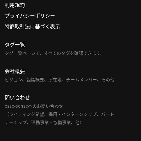
利用規約
利
プライバシーポリシー
用
特商取引法に基づく表示
規
約
タグ一覧
特
商
タグ一覧ページで、すべてのタグを確認できます。
取
引
会社概要
法
ビジョン、組織概要、所在地、チームメンバー、その他
に
基
問い合わせ
づ
く
esse-senseへのお問い合わせ
表
（ライティング希望、採用・インターンシップ、パート
示
ナーシップ、連携事業・協働事業、他）
問
い