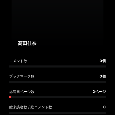
へ
記
事
一
覧
へ
高田佳奈
寄
コメント数
0個
稿/
取
材
ブックマーク数
0個
記
事
総読書ページ数
2ページ
の
一
覧
総来訪者数 / 総コメント数
0
へ