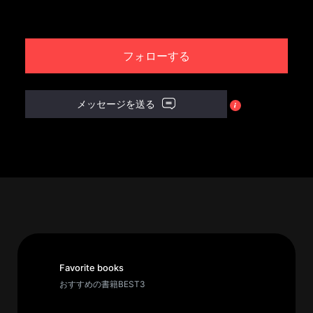
パ
ト
フォローする
ロ
ン
募
メッセージを送る
集
一
覧
へ
講
義
開
催/
ア
Favorite books
ー
おすすめの書籍BEST3
カ