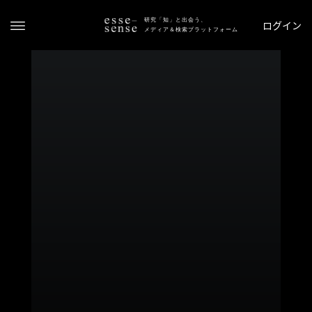
研究「知」と出会う、
ログイン
メディア＆検索プラットフォーム
ト
ッ
プ
ス
テ
ー
タ
ス