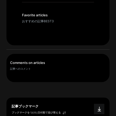
イ
ブ
一
Favorite articles
覧
おすすめの記事BEST3
へ
研
究
者
一
Comments on articles
覧
記事へのコメント
へ
研
究
者
記事ブックマーク
探
ブックマークをつけた日付順で並び替える
索