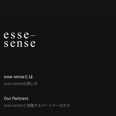
概
要
研究者登録
プ
ラ
イ
esse-senseとは
バ
esse-senseの使い方
シ
ー
ポ
Our Partners
リ
esse-senseと協働するパートナーの方々
シ
ー