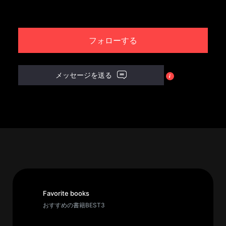
パ
ト
フォローする
ロ
ン
募
メッセージを送る
集
一
覧
へ
講
義
開
催/
ア
Favorite books
ー
おすすめの書籍BEST3
カ