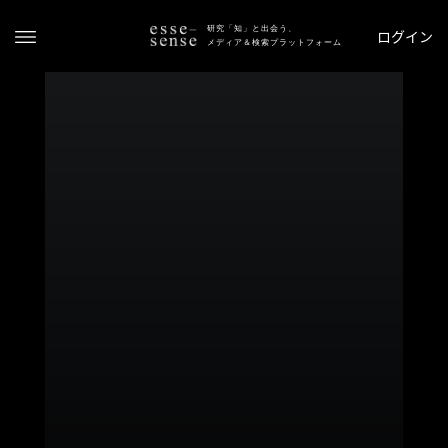
研究「知」と出会う、
ログイン
メディア＆検索プラットフォーム
ト
ッ
プ
ス
テ
ー
タ
ス