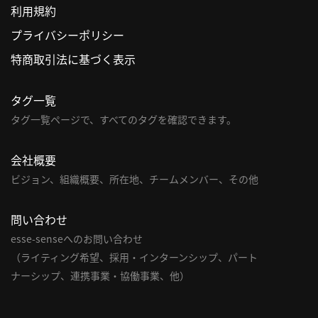
利用規約
利
プライバシーポリシー
用
特商取引法に基づく表示
規
約
タグ一覧
特
商
タグ一覧ページで、すべてのタグを確認できます。
取
引
会社概要
法
ビジョン、組織概要、所在地、チームメンバー、その他
に
基
問い合わせ
づ
く
esse-senseへのお問い合わせ
表
（ライティング希望、採用・インターンシップ、パート
示
ナーシップ、連携事業・協働事業、他）
問
い