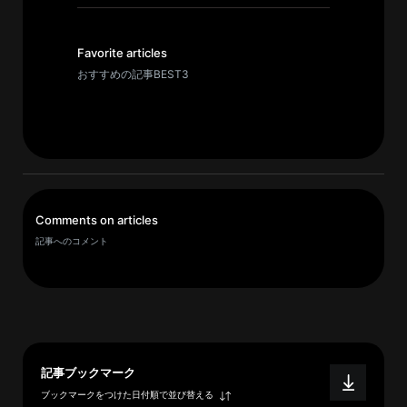
イ
ブ
一
Favorite articles
覧
おすすめの記事BEST3
へ
研
究
者
一
Comments on articles
覧
記事へのコメント
へ
研
究
者
記事ブックマーク
探
ブックマークをつけた日付順で並び替える
索