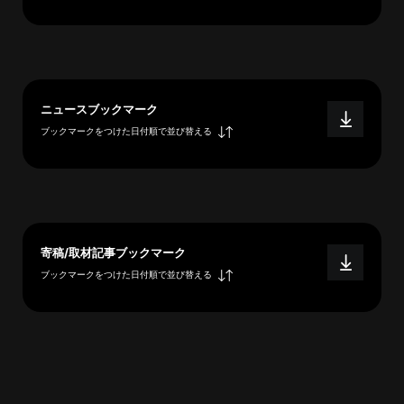
へ
esse-
ニュースブックマーク
sense
ブックマークをつけた日付順で並び替える
と
は
推
薦
コ
メ
寄稿/取材記事ブックマーク
ン
ブックマークをつけた日付順で並び替える
ト
Our
Partners
会
社