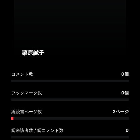
へ
記
事
一
覧
へ
栗原誠子
寄
コメント数
0個
稿/
取
材
ブックマーク数
0個
記
事
総読書ページ数
2ページ
の
一
覧
総来訪者数 / 総コメント数
0
へ