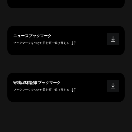
へ
esse-
ニュースブックマーク
sense
ブックマークをつけた日付順で並び替える
と
は
推
薦
コ
メ
寄稿/取材記事ブックマーク
ン
ブックマークをつけた日付順で並び替える
ト
Our
Partners
会
社