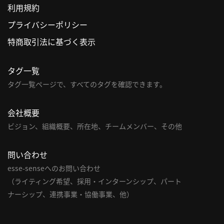
利用規約
利
プライバシーポリシー
用
特商取引法に基づく表示
規
約
タグ一覧
特
商
タグ一覧ページで、すべてのタグを確認できます。
取
引
会社概要
法
ビジョン、組織概要、所在地、チームメンバー、その他
に
基
問い合わせ
づ
く
esse-senseへのお問い合わせ
表
（ライティング希望、採用・インターンシップ、パート
示
ナーシップ、連携事業・協働事業、他）
問
い