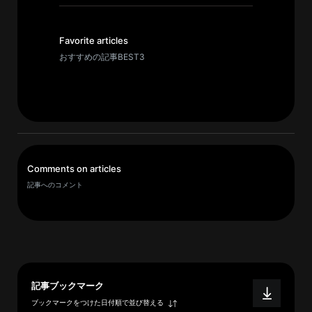
イ
ブ
一
Favorite articles
覧
おすすめの記事BEST3
へ
研
究
者
一
Comments on articles
覧
記事へのコメント
へ
研
究
者
記事ブックマーク
探
ブックマークをつけた日付順で並び替える
索