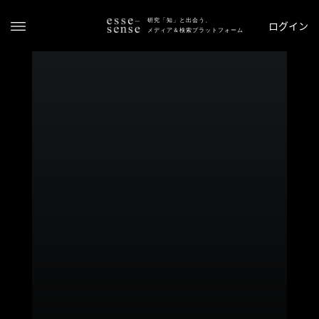
研究「知」と出会う、
ログイン
メディア＆検索プラットフォーム
ト
ッ
プ
ス
テ
ー
タ
ス