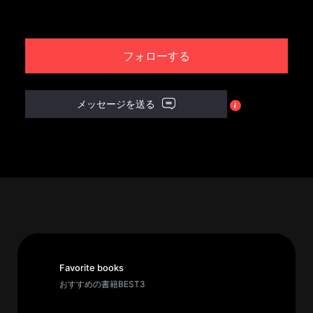
パ
ト
フォローする
ロ
ン
募
メッセージを送る
集
一
覧
へ
講
義
開
催/
ア
Favorite books
ー
おすすめの書籍BEST3
カ