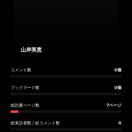
へ
記
事
一
覧
へ
山岸美恵
寄
コメント数
0個
稿/
取
材
ブックマーク数
0個
記
事
総読書ページ数
7ページ
の
一
覧
総来訪者数 / 総コメント数
0
へ