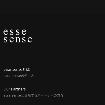
概
要
研究者登録
プ
ラ
イ
esse-senseとは
バ
esse-senseの使い方
シ
ー
ポ
Our Partners
リ
esse-senseと協働するパートナーの方々
シ
ー