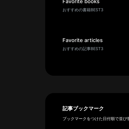
一
Favorite books
覧
おすすめの書籍BEST3
へ
パ
ト
ロ
Favorite articles
ン
おすすめの記事BEST3
募
集
一
覧
へ
講
義
開
記事ブックマーク
催/
ブックマークをつけた日付順で並び
ア