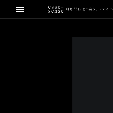
研究「知」と出会う、
メディア
ト
ッ
プ
ス