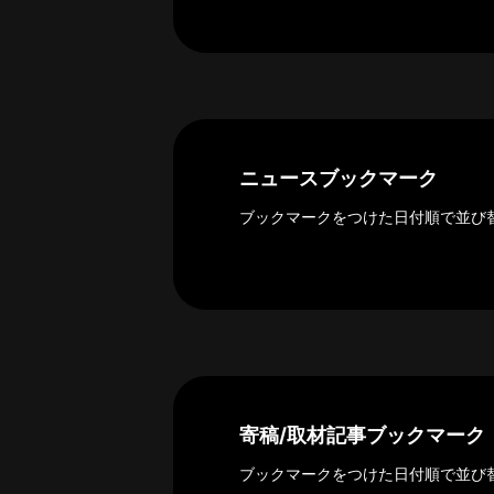
ー
カ
イ
ブ
一
覧
へ
ニュースブックマーク
研
ブックマークをつけた日付順で並び
究
者
一
覧
へ
研
寄稿/取材記事ブックマーク
究
者
ブックマークをつけた日付順で並び