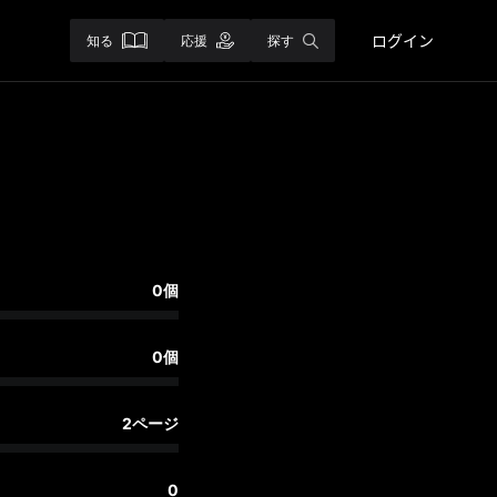
ログイン
知る
応援
探す
0個
0個
2ページ
0